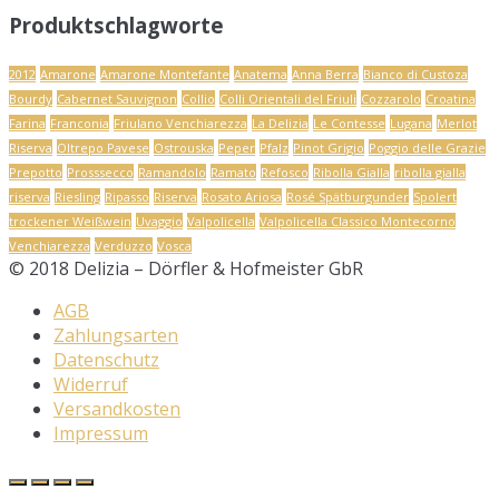
Produktschlagworte
2012
Amarone
Amarone Montefante
Anatema
Anna Berra
Bianco di Custoza
Bourdy
Cabernet Sauvignon
Collio
Colli Orientali del Friuli
Cozzarolo
Croatina
Farina
Franconia
Friulano Venchiarezza
La Delizia
Le Contesse
Lugana
Merlot
Riserva
Oltrepo Pavese
Ostrouska
Peper
Pfalz
Pinot Grigio
Poggio delle Grazie
Prepotto
Prosssecco
Ramandolo
Ramato
Refosco
Ribolla Gialla
ribolla gialla
riserva
Riesling
Ripasso
Riserva
Rosato Ariosa
Rosé Spätburgunder
Spolert
trockener Weißwein
Uvaggio
Valpolicella
Valpolicella Classico Montecorno
Venchiarezza
Verduzzo
Vosca
© 2018 Delizia – Dörfler & Hofmeister GbR
AGB
Zahlungsarten
Datenschutz
Widerruf
Versandkosten
Impressum