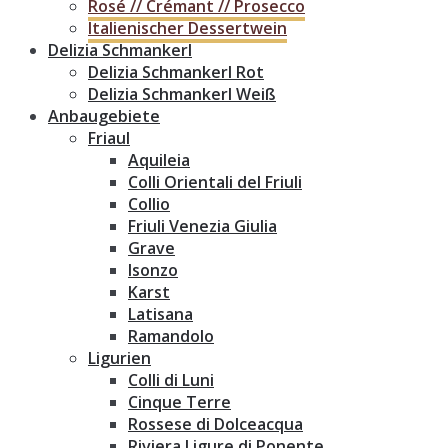
Rosé // Crémant // Prosecco
Italienischer Dessertwein
Delizia Schmankerl
Delizia Schmankerl Rot
Delizia Schmankerl Weiß
Anbaugebiete
Friaul
Aquileia
Colli Orientali del Friuli
Collio
Friuli Venezia Giulia
Grave
Isonzo
Karst
Latisana
Ramandolo
Ligurien
Colli di Luni
Cinque Terre
Rossese di Dolceacqua
Riviera Ligure di Ponente