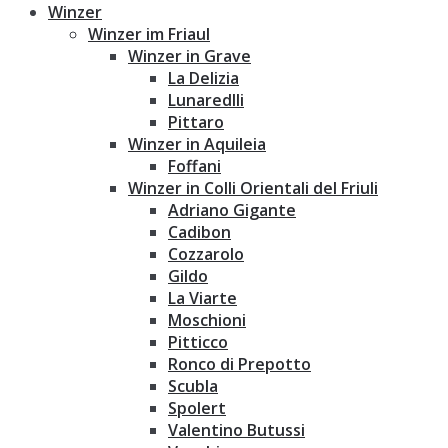
Winzer
Winzer im Friaul
Winzer in Grave
La Delizia
Lunaredlli
Pittaro
Winzer in Aquileia
Foffani
Winzer in Colli Orientali del Friuli
Adriano Gigante
Cadibon
Cozzarolo
Gildo
La Viarte
Moschioni
Pitticco
Ronco di Prepotto
Scubla
Spolert
Valentino Butussi