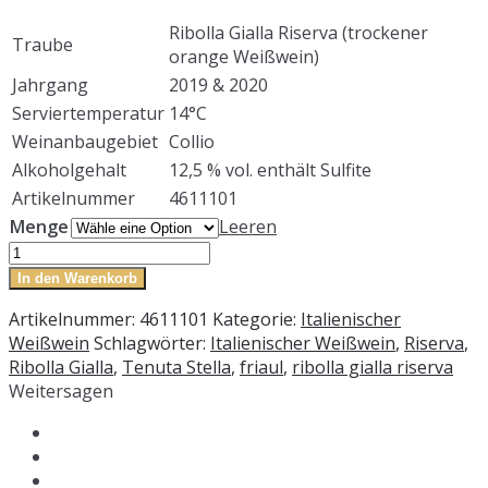
Ribolla Gialla Riserva (trockener
Traube
orange Weißwein)
Jahrgang
2019 & 2020
Serviertemperatur
14°C
Weinanbaugebiet
Collio
Alkoholgehalt
12,5 % vol. enthält Sulfite
Artikelnummer
4611101
Menge
Leeren
Ribolla
Gialla
In den Warenkorb
Riserva
Artikelnummer:
4611101
Kategorie:
Italienischer
DOC
Weißwein
Schlagwörter:
Italienischer Weißwein
,
Riserva
,
Orangewein
Ribolla Gialla
,
Tenuta Stella
,
friaul
,
ribolla gialla riserva
Menge
Weitersagen