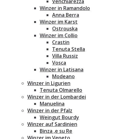
Venchiarezza
Winzer in Ramandolo
Anna Berra
Winzer im Karst
Ostrouska
Winzer im Collio
Crastin
Tenuta Stella
Villa Russiz
Vosca
Winzer in Latisana
Modeano
Winzer in Ligurien
Tenuta Olmarello
Winzer in der Lombardei
Manuelina
Winzer in der Pfalz
Weingut Bourdy
Winzer auf Sardinien
Binza ‚e su Re
Winzer im Veneto