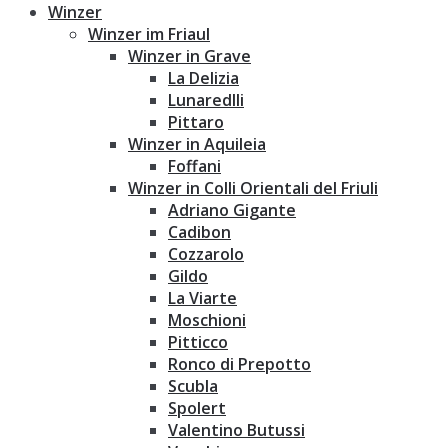
Winzer
Winzer im Friaul
Winzer in Grave
La Delizia
Lunaredlli
Pittaro
Winzer in Aquileia
Foffani
Winzer in Colli Orientali del Friuli
Adriano Gigante
Cadibon
Cozzarolo
Gildo
La Viarte
Moschioni
Pitticco
Ronco di Prepotto
Scubla
Spolert
Valentino Butussi