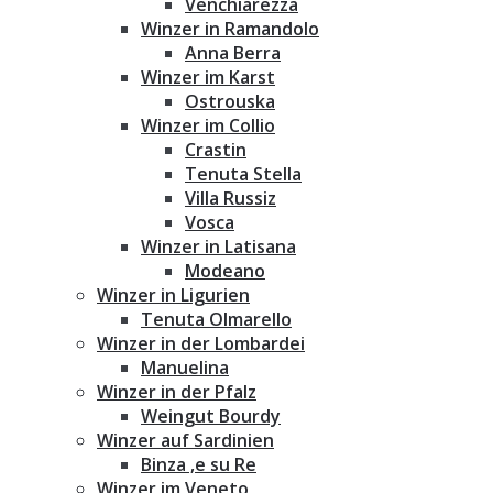
Venchiarezza
Winzer in Ramandolo
Anna Berra
Winzer im Karst
Ostrouska
Winzer im Collio
Crastin
Tenuta Stella
Villa Russiz
Vosca
Winzer in Latisana
Modeano
Winzer in Ligurien
Tenuta Olmarello
Winzer in der Lombardei
Manuelina
Winzer in der Pfalz
Weingut Bourdy
Winzer auf Sardinien
Binza ‚e su Re
Winzer im Veneto