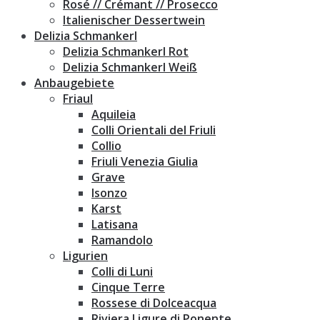
Rosé // Crémant // Prosecco
Italienischer Dessertwein
Delizia Schmankerl
Delizia Schmankerl Rot
Delizia Schmankerl Weiß
Anbaugebiete
Friaul
Aquileia
Colli Orientali del Friuli
Collio
Friuli Venezia Giulia
Grave
Isonzo
Karst
Latisana
Ramandolo
Ligurien
Colli di Luni
Cinque Terre
Rossese di Dolceacqua
Riviera Ligure di Ponente