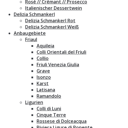
Rosé // Crémant // Prosecco
Italienischer Dessertwein
Delizia Schmankerl
Delizia Schmankerl Rot
Delizia Schmankerl Weiß
Anbaugebiete
Friaul
Aquileia
Colli Orientali del Friuli
Collio
Friuli Venezia Giulia
Grave
Isonzo
Karst
Latisana
Ramandolo
Ligurien
Colli di Luni
Cinque Terre
Rossese di Dolceacqua
Riviera Ligure di Ponente