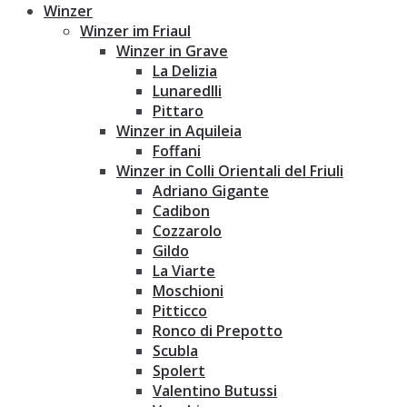
Winzer
Winzer im Friaul
Winzer in Grave
La Delizia
Lunaredlli
Pittaro
Winzer in Aquileia
Foffani
Winzer in Colli Orientali del Friuli
Adriano Gigante
Cadibon
Cozzarolo
Gildo
La Viarte
Moschioni
Pitticco
Ronco di Prepotto
Scubla
Spolert
Valentino Butussi