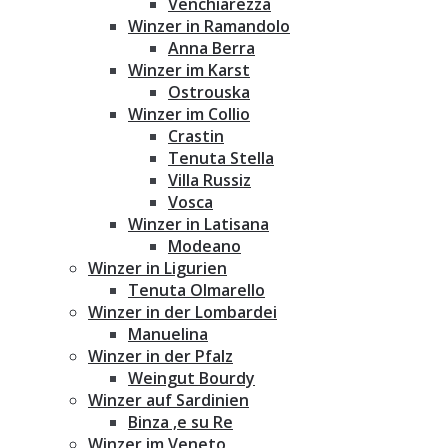
Venchiarezza
Winzer in Ramandolo
Anna Berra
Winzer im Karst
Ostrouska
Winzer im Collio
Crastin
Tenuta Stella
Villa Russiz
Vosca
Winzer in Latisana
Modeano
Winzer in Ligurien
Tenuta Olmarello
Winzer in der Lombardei
Manuelina
Winzer in der Pfalz
Weingut Bourdy
Winzer auf Sardinien
Binza ‚e su Re
Winzer im Veneto