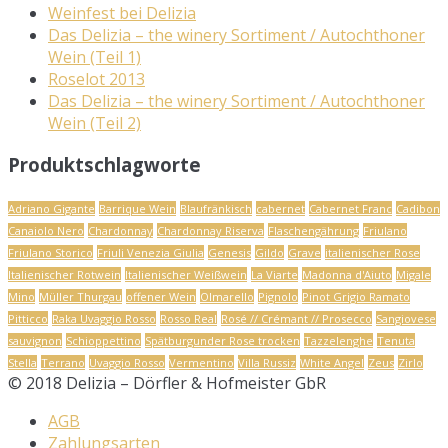
Weinfest bei Delizia
Das Delizia – the winery Sortiment / Autochthoner
Wein (Teil 1)
Roselot 2013
Das Delizia – the winery Sortiment / Autochthoner
Wein (Teil 2)
Produktschlagworte
Adriano Gigante
Barrique Wein
Blaufränkisch
cabernet
Cabernet Franc
Cadibon
Canaiolo Nero
Chardonnay
Chardonnay Riserva
Flaschengährung
Friulano
Friulano Storico
Friuli Venezia Giulia
Genesis
Gildo
Grave
italienischer Rose
Italienischer Rotwein
Italienischer Weißwein
La Viarte
Madonna d'Aiuto
Migale
Mino
Müller Thurgau
offener Wein
Olmarello
Pignolo
Pinot Grigio Ramato
Pitticco
Raka Uvaggio Rosso
Rosso Real
Rosé // Crémant // Prosecco
Sangiovese
sauvignon
Schioppettino
Spätburgunder Rose trocken
Tazzelenghe
Tenuta
Stella
Terrano
Uvaggio Rosso
Vermentino
Villa Russiz
White Angel
Zeus
Zirlo
© 2018 Delizia – Dörfler & Hofmeister GbR
AGB
Zahlungsarten