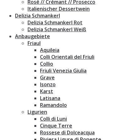
Rosé // Crémant // Prosecco
Italienischer Dessertwein
Delizia Schmankerl
Delizia Schmankerl Rot
Delizia Schmankerl Weiß
Anbaugebiete
Friaul
Aquileia
Colli Orientali del Friuli
Collio
Friuli Venezia Giulia
Grave
Isonzo
Karst
Latisana
Ramandolo
Ligurien
Colli di Luni
Cinque Terre
Rossese di Dolceacqua
Riviera Ligure di Ponente