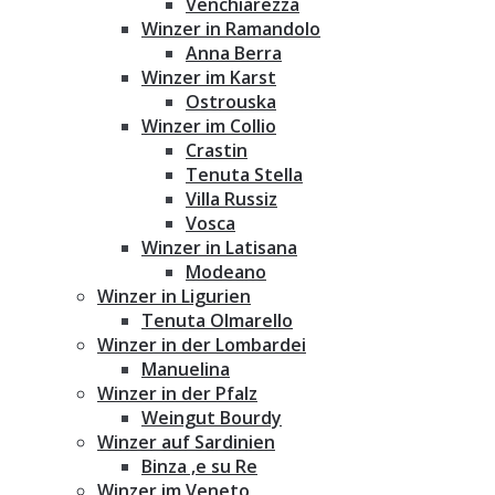
Venchiarezza
Winzer in Ramandolo
Anna Berra
Winzer im Karst
Ostrouska
Winzer im Collio
Crastin
Tenuta Stella
Villa Russiz
Vosca
Winzer in Latisana
Modeano
Winzer in Ligurien
Tenuta Olmarello
Winzer in der Lombardei
Manuelina
Winzer in der Pfalz
Weingut Bourdy
Winzer auf Sardinien
Binza ‚e su Re
Winzer im Veneto