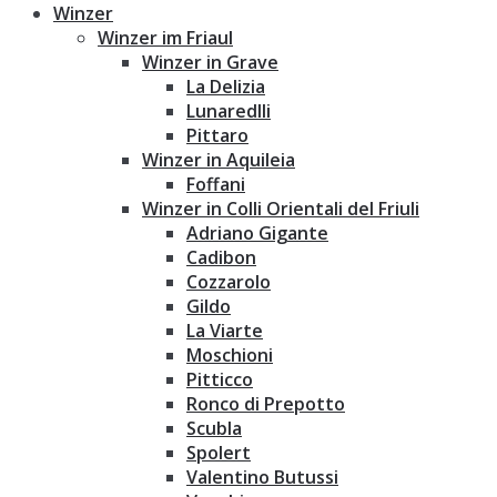
Winzer
Winzer im Friaul
Winzer in Grave
La Delizia
Lunaredlli
Pittaro
Winzer in Aquileia
Foffani
Winzer in Colli Orientali del Friuli
Adriano Gigante
Cadibon
Cozzarolo
Gildo
La Viarte
Moschioni
Pitticco
Ronco di Prepotto
Scubla
Spolert
Valentino Butussi