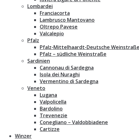
Lombardei
Franciacorta
Lambrusco Mantovano
Oltrepo Pavese
Valcalepio
Pfalz
Pfalz-Mittelhaardt-Deutsche Weinstraß
Pfalz – südliche Weinstraße
Sardinien
Cannonau di Sardegna
Isola dei Nuraghi
Vermentino di Sardegna
Veneto
Lugana
Valpolicella
Bardolino
Trevenezie
Conegliano – Valdobbiadene
Cartizze
Winzer