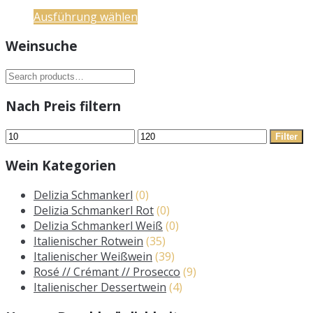
Ausführung wählen
Weinsuche
Suche
nach:
Nach Preis filtern
Min.
Max.
Filter
Preis
Preis
Wein Kategorien
Delizia Schmankerl
(0)
Delizia Schmankerl Rot
(0)
Delizia Schmankerl Weiß
(0)
Italienischer Rotwein
(35)
Italienischer Weißwein
(39)
Rosé // Crémant // Prosecco
(9)
Italienischer Dessertwein
(4)