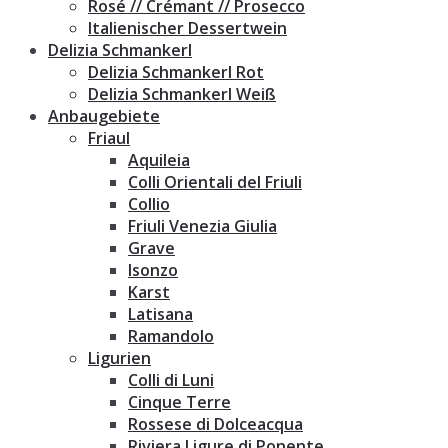
Rosé // Crémant // Prosecco
Italienischer Dessertwein
Delizia Schmankerl
Delizia Schmankerl Rot
Delizia Schmankerl Weiß
Anbaugebiete
Friaul
Aquileia
Colli Orientali del Friuli
Collio
Friuli Venezia Giulia
Grave
Isonzo
Karst
Latisana
Ramandolo
Ligurien
Colli di Luni
Cinque Terre
Rossese di Dolceacqua
Riviera Ligure di Ponente