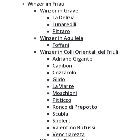
Winzer im Friaul
Winzer in Grave
La Delizia
Lunaredlli
Pittaro
Winzer in Aquileia
Foffani
Winzer in Colli Orientali del Friuli
Adriano Gigante
Cadibon
Cozzarolo
Gildo
La Viarte
Moschioni
Pitticco
Ronco di Prepotto
Scubla
Spolert
Valentino Butussi
Venchiarezza