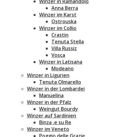
Winzer in Ramandolo
Anna Berra
Winzer im Karst
Ostrouska
Winzer im Collio
Crastin
Tenuta Stella
Villa Russiz
Vosca
Winzer in Latisana
Modeano
Winzer in Ligurien
Tenuta Olmarello
Winzer in der Lombardei
Manuelina
Winzer in der Pfalz
Weingut Bourdy
Winzer auf Sardinien
Binza ‚e su Re
Winzer im Veneto
Poggio delle Grazie