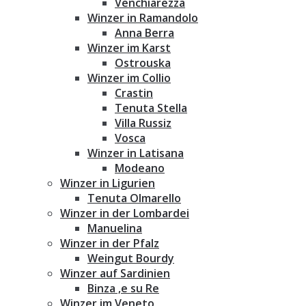
Venchiarezza
Winzer in Ramandolo
Anna Berra
Winzer im Karst
Ostrouska
Winzer im Collio
Crastin
Tenuta Stella
Villa Russiz
Vosca
Winzer in Latisana
Modeano
Winzer in Ligurien
Tenuta Olmarello
Winzer in der Lombardei
Manuelina
Winzer in der Pfalz
Weingut Bourdy
Winzer auf Sardinien
Binza ‚e su Re
Winzer im Veneto