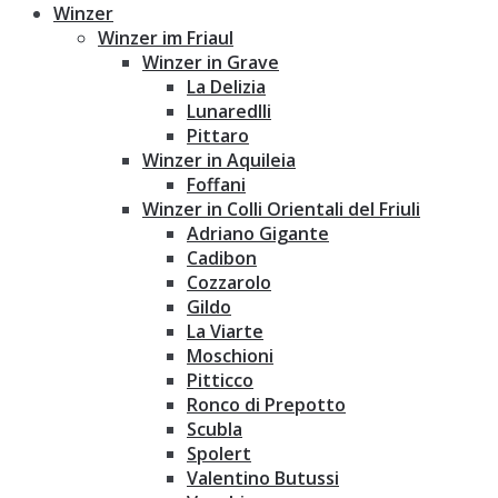
Winzer
Winzer im Friaul
Winzer in Grave
La Delizia
Lunaredlli
Pittaro
Winzer in Aquileia
Foffani
Winzer in Colli Orientali del Friuli
Adriano Gigante
Cadibon
Cozzarolo
Gildo
La Viarte
Moschioni
Pitticco
Ronco di Prepotto
Scubla
Spolert
Valentino Butussi