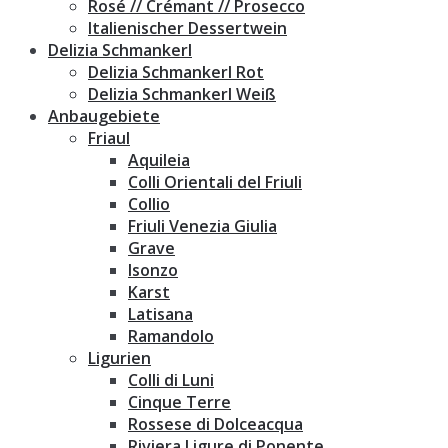
Rosé // Crémant // Prosecco
Italienischer Dessertwein
Delizia Schmankerl
Delizia Schmankerl Rot
Delizia Schmankerl Weiß
Anbaugebiete
Friaul
Aquileia
Colli Orientali del Friuli
Collio
Friuli Venezia Giulia
Grave
Isonzo
Karst
Latisana
Ramandolo
Ligurien
Colli di Luni
Cinque Terre
Rossese di Dolceacqua
Riviera Ligure di Ponente