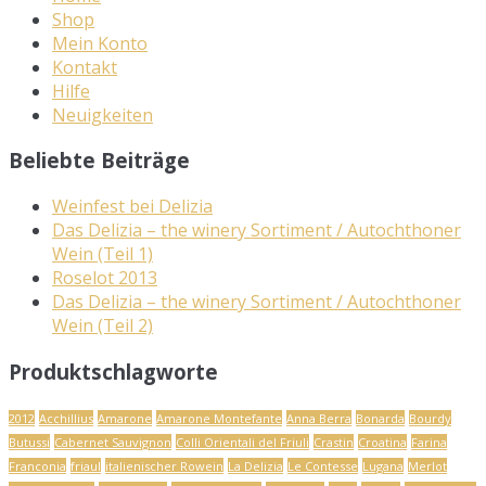
Shop
Mein Konto
Kontakt
Hilfe
Neuigkeiten
Beliebte Beiträge
Weinfest bei Delizia
Das Delizia – the winery Sortiment / Autochthoner
Wein (Teil 1)
Roselot 2013
Das Delizia – the winery Sortiment / Autochthoner
Wein (Teil 2)
Produktschlagworte
2012
Acchillius
Amarone
Amarone Montefante
Anna Berra
Bonarda
Bourdy
Butussi
Cabernet Sauvignon
Colli Orientali del Friuli
Crastin
Croatina
Farina
Franconia
friaul
italienischer Rowein
La Delizia
Le Contesse
Lugana
Merlot