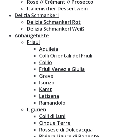
Rosé // Crémant // Prosecco
Italienischer Dessertwein
Delizia Schmankerl
Delizia Schmankerl Rot
Delizia Schmankerl Weiß
Anbaugebiete
Friaul
Aquileia
Colli Orientali del Friuli
Collio
Friuli Venezia Giulia
Grave
Isonzo
Karst
Latisana
Ramandolo
Ligurien
Colli di Luni
Cinque Terre
Rossese di Dolceacqua
Riviera Ligure di Ponente