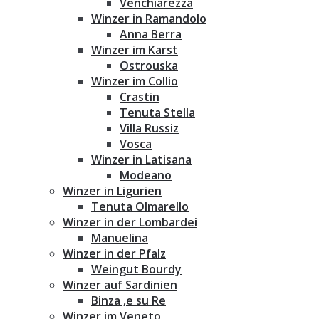
Venchiarezza
Winzer in Ramandolo
Anna Berra
Winzer im Karst
Ostrouska
Winzer im Collio
Crastin
Tenuta Stella
Villa Russiz
Vosca
Winzer in Latisana
Modeano
Winzer in Ligurien
Tenuta Olmarello
Winzer in der Lombardei
Manuelina
Winzer in der Pfalz
Weingut Bourdy
Winzer auf Sardinien
Binza ‚e su Re
Winzer im Veneto