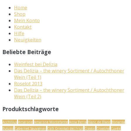
Home
Shop
Mein Konto
Kontakt
Hilfe
Neuigkeiten
Beliebte Beiträge
Weinfest bei Delizia
Das Delizia – the winery Sortiment / Autochthoner
Wein (Teil 1)
Roselot 2013
Das Delizia – the winery Sortiment / Autochthoner
Wein (Teil 2)
Produktschlagworte
Acchillius
Amarone
Amarone Montefante
Anna Berra
Blanc de Blanc
Bonarda
Butussi
Cabernet Sauvignon
Colli Orientali del Friuli
Crastin
Croatina
Cuvée