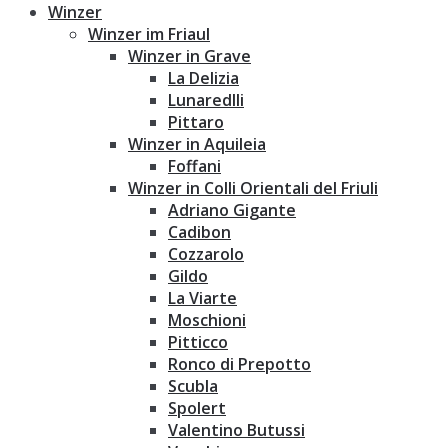
Winzer
Winzer im Friaul
Winzer in Grave
La Delizia
Lunaredlli
Pittaro
Winzer in Aquileia
Foffani
Winzer in Colli Orientali del Friuli
Adriano Gigante
Cadibon
Cozzarolo
Gildo
La Viarte
Moschioni
Pitticco
Ronco di Prepotto
Scubla
Spolert
Valentino Butussi