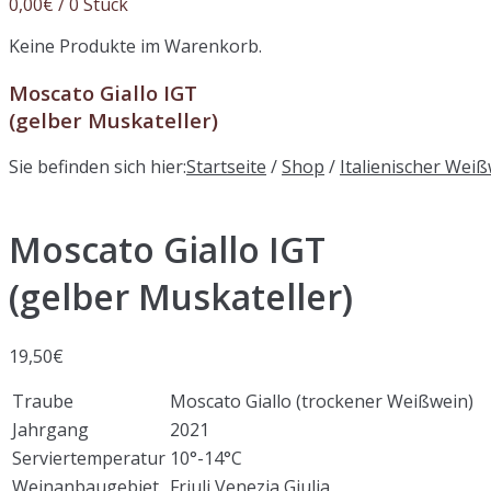
0,00
€
/ 0 Stück
Keine Produkte im Warenkorb.
Moscato Giallo IGT
(gelber Muskateller)
Sie befinden sich hier:
Startseite
/
Shop
/
Italienischer Wei
Moscato Giallo IGT
(gelber Muskateller)
19,50
€
Traube
Moscato Giallo (trockener Weißwein)
Jahrgang
2021
Serviertemperatur
10°-14°C
Weinanbaugebiet
Friuli Venezia Giulia