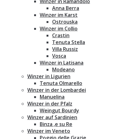
Winzer in Ramandolo
Anna Berra
Winzer im Karst
Ostrouska
Winzer im Collio
Crastin
Tenuta Stella
Villa Russiz
Vosca
Winzer in Latisana
Modeano
Winzer in Ligurien
Tenuta Olmarello
Winzer in der Lombardei
Manuelina
Winzer in der Pfalz
Weingut Bourdy
Winzer auf Sardinien
Binza ‚e su Re
Winzer im Veneto
Poggio delle Grazie