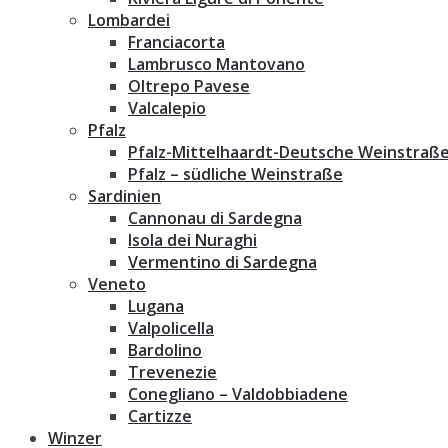
Lombardei
Franciacorta
Lambrusco Mantovano
Oltrepo Pavese
Valcalepio
Pfalz
Pfalz-Mittelhaardt-Deutsche Weinstraß
Pfalz – südliche Weinstraße
Sardinien
Cannonau di Sardegna
Isola dei Nuraghi
Vermentino di Sardegna
Veneto
Lugana
Valpolicella
Bardolino
Trevenezie
Conegliano – Valdobbiadene
Cartizze
Winzer