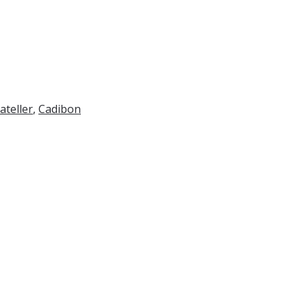
teller
,
Cadibon