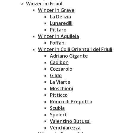
Winzer im Friaul
Winzer in Grave
La Delizia
Lunaredlli
Pittaro
Winzer in Aquileia
Foffani
Winzer in Colli Orientali del Friuli
Adriano Gigante
Cadibon
Cozzarolo
Gildo
La Viarte
Moschioni
Pitticco
Ronco di Prepotto
Scubla
Spolert
Valentino Butussi
Venchiarezza