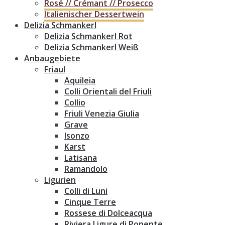
Rosé // Crémant // Prosecco
Italienischer Dessertwein
Delizia Schmankerl
Delizia Schmankerl Rot
Delizia Schmankerl Weiß
Anbaugebiete
Friaul
Aquileia
Colli Orientali del Friuli
Collio
Friuli Venezia Giulia
Grave
Isonzo
Karst
Latisana
Ramandolo
Ligurien
Colli di Luni
Cinque Terre
Rossese di Dolceacqua
Riviera Ligure di Ponente