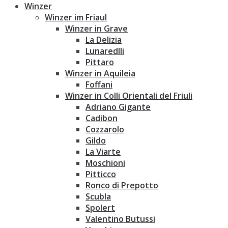
Winzer
Winzer im Friaul
Winzer in Grave
La Delizia
Lunaredlli
Pittaro
Winzer in Aquileia
Foffani
Winzer in Colli Orientali del Friuli
Adriano Gigante
Cadibon
Cozzarolo
Gildo
La Viarte
Moschioni
Pitticco
Ronco di Prepotto
Scubla
Spolert
Valentino Butussi