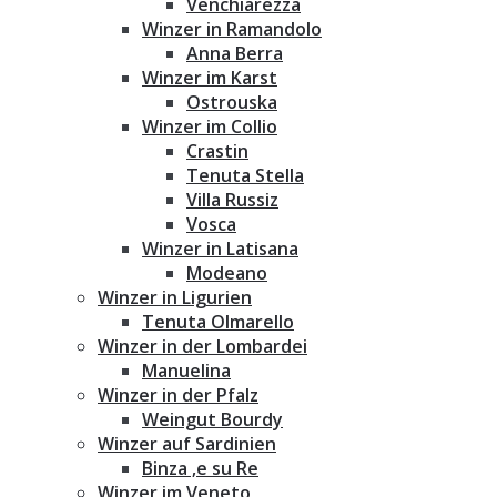
Venchiarezza
Winzer in Ramandolo
Anna Berra
Winzer im Karst
Ostrouska
Winzer im Collio
Crastin
Tenuta Stella
Villa Russiz
Vosca
Winzer in Latisana
Modeano
Winzer in Ligurien
Tenuta Olmarello
Winzer in der Lombardei
Manuelina
Winzer in der Pfalz
Weingut Bourdy
Winzer auf Sardinien
Binza ‚e su Re
Winzer im Veneto