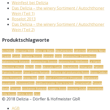
Weinfest bei Delizia
Das Delizia – the winery Sortiment / Autochthoner
Wein (Teil 1)
Roselot 2013
Das Delizia – the winery Sortiment / Autochthoner
Wein (Teil 2)
Produktschlagworte
Acchillius
Barrique Wein
Blanc de Blanc
Blaufränkisch
cabernet
Canaiolo Nero
Crastin
Cuvée
Friulano Storico
Genesis
Gildo
Italienischer Dessertwein
Italienischer Rotwein
italienischer Rowein
Italienischer Weißwein
La Viarte
Madonna d'Aiuto
Merlot
Mino
Moscato Giallo
Muskateller
Olmarello
Pignolo
Pignolo Riserva
Pinot Grigio Ramato
Refosco dal pnduncolo Rosso
Rosso Celtico
Rosso frizzante
Rosso Real
Rosé
Rosé // Crémant // Prosecco
Sangiovese
sauvignon
Schioppettino
Spätburgunder Rose trocken
Tazzelenghe
Tenuta
Stella
Terrano
trockener Rotwein
Uvaggio Rosso
Venezia Giulia
Vermentino
Villa Russiz
White Angel
Zeus
© 2018 Delizia – Dörfler & Hofmeister GbR
AGB