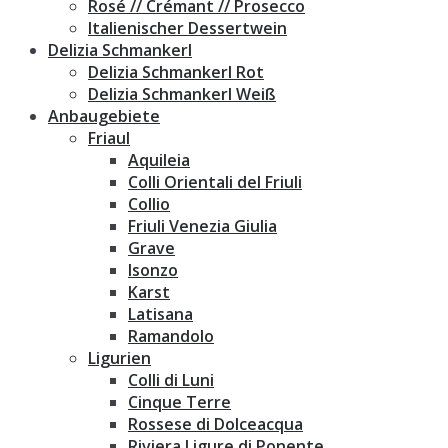
Rosé // Crémant // Prosecco
Italienischer Dessertwein
Delizia Schmankerl
Delizia Schmankerl Rot
Delizia Schmankerl Weiß
Anbaugebiete
Friaul
Aquileia
Colli Orientali del Friuli
Collio
Friuli Venezia Giulia
Grave
Isonzo
Karst
Latisana
Ramandolo
Ligurien
Colli di Luni
Cinque Terre
Rossese di Dolceacqua
Riviera Ligure di Ponente