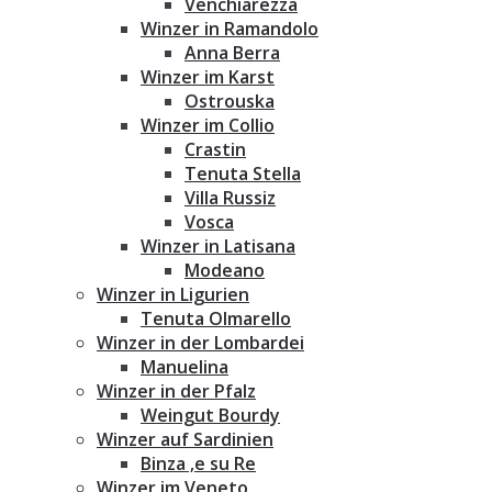
Venchiarezza
Winzer in Ramandolo
Anna Berra
Winzer im Karst
Ostrouska
Winzer im Collio
Crastin
Tenuta Stella
Villa Russiz
Vosca
Winzer in Latisana
Modeano
Winzer in Ligurien
Tenuta Olmarello
Winzer in der Lombardei
Manuelina
Winzer in der Pfalz
Weingut Bourdy
Winzer auf Sardinien
Binza ‚e su Re
Winzer im Veneto