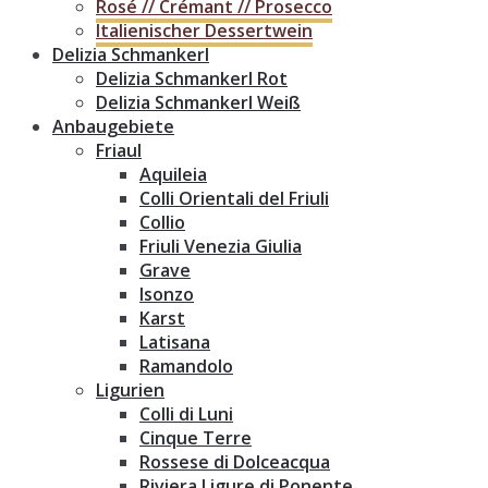
Rosé // Crémant // Prosecco
Italienischer Dessertwein
Delizia Schmankerl
Delizia Schmankerl Rot
Delizia Schmankerl Weiß
Anbaugebiete
Friaul
Aquileia
Colli Orientali del Friuli
Collio
Friuli Venezia Giulia
Grave
Isonzo
Karst
Latisana
Ramandolo
Ligurien
Colli di Luni
Cinque Terre
Rossese di Dolceacqua
Riviera Ligure di Ponente