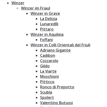
Winzer
Winzer im Friaul
Winzer in Grave
La Delizia
Lunaredlli
Pittaro
Winzer in Aquileia
Foffani
Winzer in Colli Orientali del Friuli
Adriano Gigante
Cadibon
Cozzarolo
Gildo
La Viarte
Moschioni
Pitticco
Ronco di Prepotto
Scubla
Spolert
Valentino Butussi