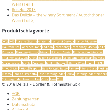
Wein (Teil 1)
Roselot 2013
Das Delizia – the winery Sortiment / Autochthoner
Wein (Teil 2)
Produktschlagworte
2012
2013
Adriano Gigante
Anatema
Bianco di Custoza
Bianco Frizzante
Blaufränkisch
Cabernet Franc
Cadibon
Chardonnay
Chardonnay Riserva
Collio
Cozzarolo
Flaschengährung
Friulano
Friulano Storico
Friulano Venchiarezza
Friuli Venezia Giulia
Grave
italienischer Rose
Italienischer Weißwein
Malvasia
Merlot Riserva
Migale
Moschioni
Müller Thurgau
offener Wein
Peper
Pet Nat
Pinot Grigio
Pitticco
Prepotto
Raka Uvaggio Rosso
Ramato
Ribolla Gialla
Riesling
Ripasso
Ronco di Prepotto
Rosé Spätburgunder
Serkia
Spätburgunder feinherb
Spätburgunder Rose trocken
Vosca
Zeus
Zirlo
© 2018 Delizia – Dörfler & Hofmeister GbR
AGB
Zahlungsarten
Datenschutz
Widerruf