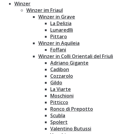
Winzer
Winzer im Friaul
Winzer in Grave
La Delizia
Lunaredlli
Pittaro
Winzer in Aquileia
Foffani
Winzer in Colli Orientali del Friuli
Adriano Gigante
Cadibon
Cozzarolo
Gildo
La Viarte
Moschioni
Pitticco
Ronco di Prepotto
Scubla
Spolert
Valentino Butussi