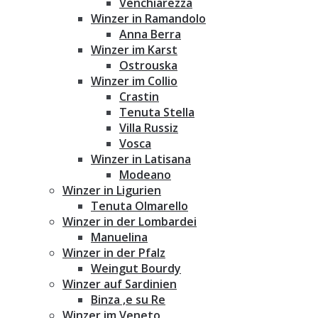
Venchiarezza
Winzer in Ramandolo
Anna Berra
Winzer im Karst
Ostrouska
Winzer im Collio
Crastin
Tenuta Stella
Villa Russiz
Vosca
Winzer in Latisana
Modeano
Winzer in Ligurien
Tenuta Olmarello
Winzer in der Lombardei
Manuelina
Winzer in der Pfalz
Weingut Bourdy
Winzer auf Sardinien
Binza ‚e su Re
Winzer im Veneto