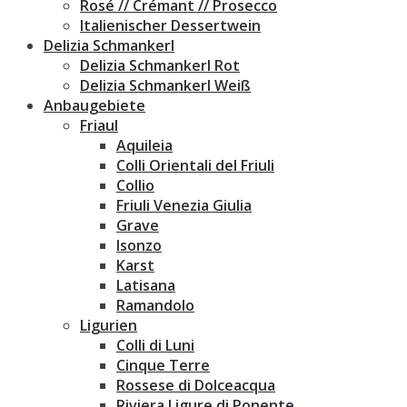
Rosé // Crémant // Prosecco
Italienischer Dessertwein
Delizia Schmankerl
Delizia Schmankerl Rot
Delizia Schmankerl Weiß
Anbaugebiete
Friaul
Aquileia
Colli Orientali del Friuli
Collio
Friuli Venezia Giulia
Grave
Isonzo
Karst
Latisana
Ramandolo
Ligurien
Colli di Luni
Cinque Terre
Rossese di Dolceacqua
Riviera Ligure di Ponente