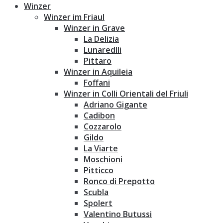
Winzer
Winzer im Friaul
Winzer in Grave
La Delizia
Lunaredlli
Pittaro
Winzer in Aquileia
Foffani
Winzer in Colli Orientali del Friuli
Adriano Gigante
Cadibon
Cozzarolo
Gildo
La Viarte
Moschioni
Pitticco
Ronco di Prepotto
Scubla
Spolert
Valentino Butussi