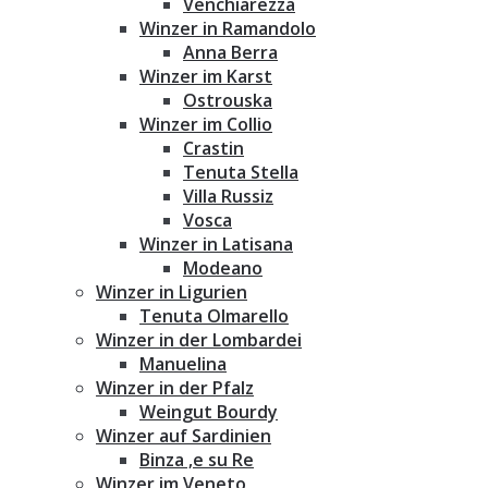
Venchiarezza
Winzer in Ramandolo
Anna Berra
Winzer im Karst
Ostrouska
Winzer im Collio
Crastin
Tenuta Stella
Villa Russiz
Vosca
Winzer in Latisana
Modeano
Winzer in Ligurien
Tenuta Olmarello
Winzer in der Lombardei
Manuelina
Winzer in der Pfalz
Weingut Bourdy
Winzer auf Sardinien
Binza ‚e su Re
Winzer im Veneto