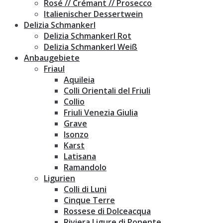
Rosé // Crémant // Prosecco
Italienischer Dessertwein
Delizia Schmankerl
Delizia Schmankerl Rot
Delizia Schmankerl Weiß
Anbaugebiete
Friaul
Aquileia
Colli Orientali del Friuli
Collio
Friuli Venezia Giulia
Grave
Isonzo
Karst
Latisana
Ramandolo
Ligurien
Colli di Luni
Cinque Terre
Rossese di Dolceacqua
Riviera Ligure di Ponente