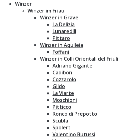
Winzer
Winzer im Friaul
Winzer in Grave
La Delizia
Lunaredlli
Pittaro
Winzer in Aquileia
Foffani
Winzer in Colli Orientali del Friuli
Adriano Gigante
Cadibon
Cozzarolo
Gildo
La Viarte
Moschioni
Pitticco
Ronco di Prepotto
Scubla
Spolert
Valentino Butussi