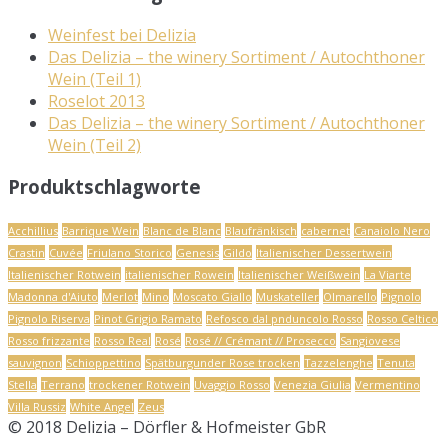
Weinfest bei Delizia
Das Delizia – the winery Sortiment / Autochthoner
Wein (Teil 1)
Roselot 2013
Das Delizia – the winery Sortiment / Autochthoner
Wein (Teil 2)
Produktschlagworte
Acchillius
Barrique Wein
Blanc de Blanc
Blaufränkisch
cabernet
Canaiolo Nero
Crastin
Cuvée
Friulano Storico
Genesis
Gildo
Italienischer Dessertwein
Italienischer Rotwein
italienischer Rowein
Italienischer Weißwein
La Viarte
Madonna d'Aiuto
Merlot
Mino
Moscato Giallo
Muskateller
Olmarello
Pignolo
Pignolo Riserva
Pinot Grigio Ramato
Refosco dal pnduncolo Rosso
Rosso Celtico
Rosso frizzante
Rosso Real
Rosé
Rosé // Crémant // Prosecco
Sangiovese
sauvignon
Schioppettino
Spätburgunder Rose trocken
Tazzelenghe
Tenuta
Stella
Terrano
trockener Rotwein
Uvaggio Rosso
Venezia Giulia
Vermentino
Villa Russiz
White Angel
Zeus
© 2018 Delizia – Dörfler & Hofmeister GbR