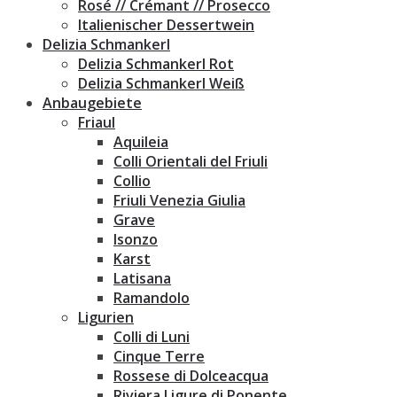
Rosé // Crémant // Prosecco
Italienischer Dessertwein
Delizia Schmankerl
Delizia Schmankerl Rot
Delizia Schmankerl Weiß
Anbaugebiete
Friaul
Aquileia
Colli Orientali del Friuli
Collio
Friuli Venezia Giulia
Grave
Isonzo
Karst
Latisana
Ramandolo
Ligurien
Colli di Luni
Cinque Terre
Rossese di Dolceacqua
Riviera Ligure di Ponente