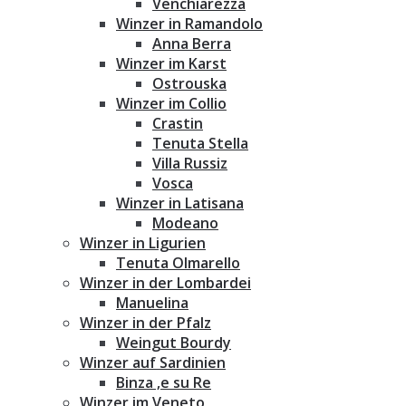
Venchiarezza
Winzer in Ramandolo
Anna Berra
Winzer im Karst
Ostrouska
Winzer im Collio
Crastin
Tenuta Stella
Villa Russiz
Vosca
Winzer in Latisana
Modeano
Winzer in Ligurien
Tenuta Olmarello
Winzer in der Lombardei
Manuelina
Winzer in der Pfalz
Weingut Bourdy
Winzer auf Sardinien
Binza ‚e su Re
Winzer im Veneto