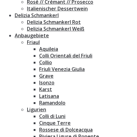
Rosé // Crémant // Prosecco
Italienischer Dessertwein
Delizia Schmankerl
Delizia Schmankerl Rot
Delizia Schmankerl Weiß
Anbaugebiete
Friaul
Aquileia
Colli Orientali del Friuli
Collio
Friuli Venezia Giulia
Grave
Isonzo
Karst
Latisana
Ramandolo
Ligurien
Colli di Luni
Cinque Terre
Rossese di Dolceacqua
Riviera Ligure di Ponente