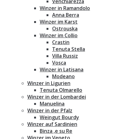
Venchiarezza
Winzer in Ramandolo
Anna Berra
Winzer im Karst
Ostrouska
Winzer im Collio
Crastin
Tenuta Stella
Villa Russiz
Vosca
Winzer in Latisana
Modeano
Winzer in Ligurien
Tenuta Olmarello
Winzer in der Lombardei
Manuelina
Winzer in der Pfalz
Weingut Bourdy
Winzer auf Sardinien
Binza ‚e su Re
Winzer im Veneto