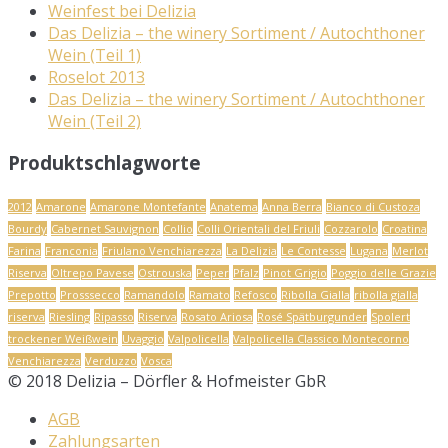
Weinfest bei Delizia
Das Delizia – the winery Sortiment / Autochthoner
Wein (Teil 1)
Roselot 2013
Das Delizia – the winery Sortiment / Autochthoner
Wein (Teil 2)
Produktschlagworte
2012
Amarone
Amarone Montefante
Anatema
Anna Berra
Bianco di Custoza
Bourdy
Cabernet Sauvignon
Collio
Colli Orientali del Friuli
Cozzarolo
Croatina
Farina
Franconia
Friulano Venchiarezza
La Delizia
Le Contesse
Lugana
Merlot
Riserva
Oltrepo Pavese
Ostrouska
Peper
Pfalz
Pinot Grigio
Poggio delle Grazie
Prepotto
Prosssecco
Ramandolo
Ramato
Refosco
Ribolla Gialla
ribolla gialla
riserva
Riesling
Ripasso
Riserva
Rosato Ariosa
Rosé Spätburgunder
Spolert
trockener Weißwein
Uvaggio
Valpolicella
Valpolicella Classico Montecorno
Venchiarezza
Verduzzo
Vosca
© 2018 Delizia – Dörfler & Hofmeister GbR
AGB
Zahlungsarten