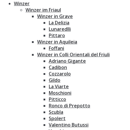
Winzer
Winzer im Friaul
Winzer in Grave
La Delizia
Lunaredlli
Pittaro
Winzer in Aquileia
Foffani
Winzer in Colli Orientali del Friuli
Adriano Gigante
Cadibon
Cozzarolo
Gildo
La Viarte
Moschioni
Pitticco
Ronco di Prepotto
Scubla
Spolert
Valentino Butussi