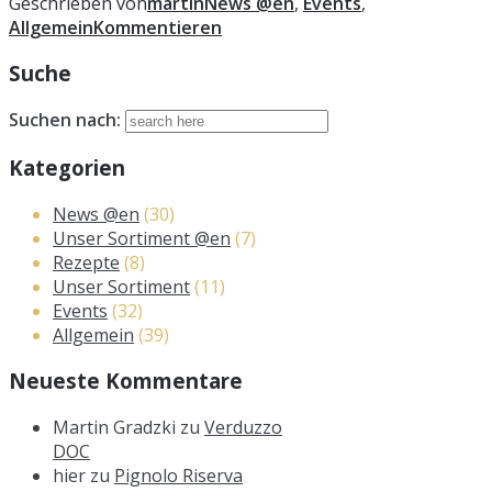
Geschrieben von
martin
News @en
,
Events
,
Allgemein
Kommentieren
Suche
Suchen nach:
Kategorien
News @en
(30)
Unser Sortiment @en
(7)
Rezepte
(8)
Unser Sortiment
(11)
Events
(32)
Allgemein
(39)
Neueste Kommentare
Martin Gradzki
zu
Verduzzo
DOC
hier
zu
Pignolo Riserva