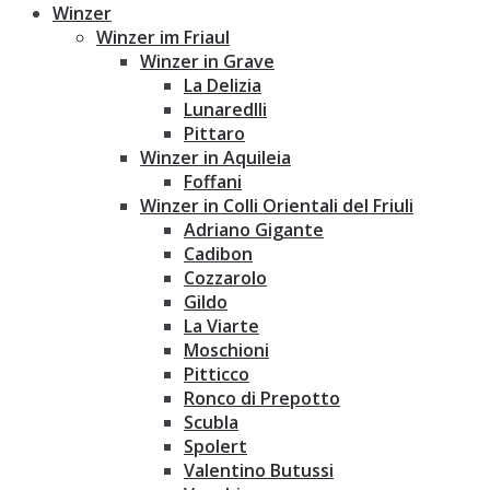
Winzer
Winzer im Friaul
Winzer in Grave
La Delizia
Lunaredlli
Pittaro
Winzer in Aquileia
Foffani
Winzer in Colli Orientali del Friuli
Adriano Gigante
Cadibon
Cozzarolo
Gildo
La Viarte
Moschioni
Pitticco
Ronco di Prepotto
Scubla
Spolert
Valentino Butussi