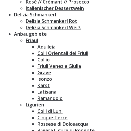
Rosé // Crémant // Prosecco
Italienischer Dessertwein
Delizia Schmankerl
Delizia Schmankerl Rot
Delizia Schmankerl Weiß
Anbaugebiete
Friaul
Aquileia
Colli Orientali del Friuli
Collio
Friuli Venezia Giulia
Grave
Isonzo
Karst
Latisana
Ramandolo
Ligurien
Colli di Luni
Cinque Terre
Rossese di Dolceacqua
Riviera Ligure di Ponente