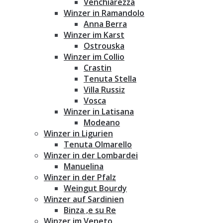
Venchiarezza
Winzer in Ramandolo
Anna Berra
Winzer im Karst
Ostrouska
Winzer im Collio
Crastin
Tenuta Stella
Villa Russiz
Vosca
Winzer in Latisana
Modeano
Winzer in Ligurien
Tenuta Olmarello
Winzer in der Lombardei
Manuelina
Winzer in der Pfalz
Weingut Bourdy
Winzer auf Sardinien
Binza ‚e su Re
Winzer im Veneto