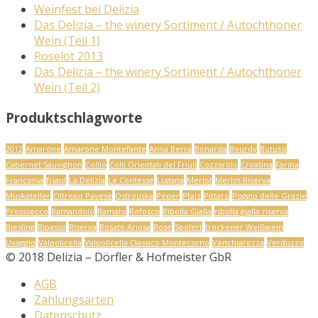
Weinfest bei Delizia
Das Delizia – the winery Sortiment / Autochthoner
Wein (Teil 1)
Roselot 2013
Das Delizia – the winery Sortiment / Autochthoner
Wein (Teil 2)
Produktschlagworte
2012
Amarone
Amarone Montefante
Anna Berra
Bonarda
Bourdy
Butussi
Cabernet Sauvignon
Collio
Colli Orientali del Friuli
Cozzarolo
Croatina
Farina
Franconia
friaul
La Delizia
Le Contesse
Lugana
Merlot
Merlot Riserva
Muskateller
Oltrepo Pavese
Ostrouska
Peper
Pfalz
Pittaro
Poggio delle Grazie
Prosssecco
Ramandolo
Ramato
Refosco
Ribolla Gialla
ribolla gialla riserva
Riesling
Ripasso
Riserva
Rosato Ariosa
Rosé
Spolert
trockener Weißwein
Uvaggio
Valpolicella
Valpolicella Classico Montecorno
Venchiarezza
Verduzzo
© 2018 Delizia – Dörfler & Hofmeister GbR
AGB
Zahlungsarten
Datenschutz