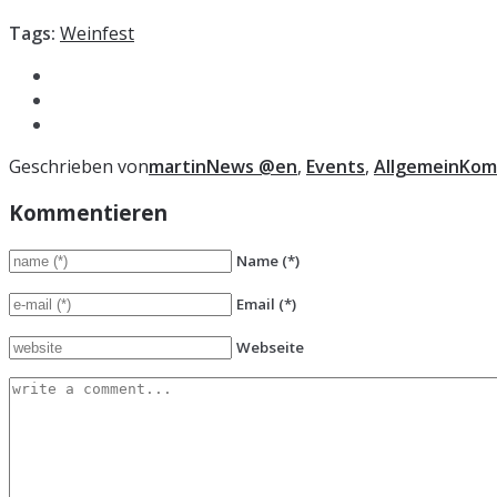
Tags:
Weinfest
Geschrieben von
martin
News @en
,
Events
,
Allgemein
Kom
Kommentieren
Name
(*)
Email
(*)
Webseite