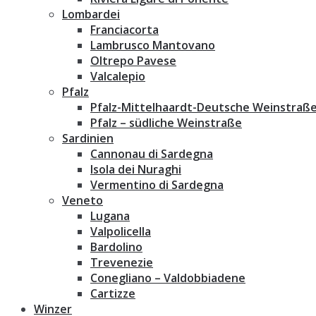
Lombardei
Franciacorta
Lambrusco Mantovano
Oltrepo Pavese
Valcalepio
Pfalz
Pfalz-Mittelhaardt-Deutsche Weinstraß
Pfalz – südliche Weinstraße
Sardinien
Cannonau di Sardegna
Isola dei Nuraghi
Vermentino di Sardegna
Veneto
Lugana
Valpolicella
Bardolino
Trevenezie
Conegliano – Valdobbiadene
Cartizze
Winzer