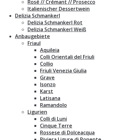
Rosé // Crémant // Prosecco
Italienischer Dessertwein
Delizia Schmankerl
Delizia Schmankerl Rot
Delizia Schmankerl Weiß
Anbaugebiete
Friaul
Aquileia
Colli Orientali del Friuli
Collio
Friuli Venezia Giulia
Grave
Isonzo
Karst
Latisana
Ramandolo
Ligurien
Colli di Luni
Cinque Terre
Rossese di Dolceacqua
Riviera Ligure di Ponente