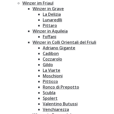
Winzer im Friaul
Winzer in Grave
La Delizia
Lunaredlli
Pittaro
Winzer in Aquileia
Foffani
Winzer in Colli Orientali del Friuli
Adriano Gigante
Cadibon
Cozzarolo
Gildo
La Viarte
Moschioni
Pitticco
Ronco di Prepotto
Scubla
Spolert
Valentino Butussi
Venchiarezza