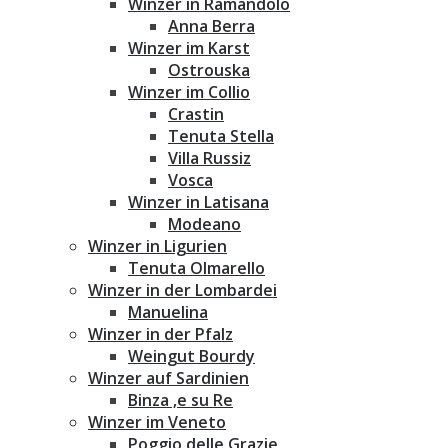
Winzer in Ramandolo
Anna Berra
Winzer im Karst
Ostrouska
Winzer im Collio
Crastin
Tenuta Stella
Villa Russiz
Vosca
Winzer in Latisana
Modeano
Winzer in Ligurien
Tenuta Olmarello
Winzer in der Lombardei
Manuelina
Winzer in der Pfalz
Weingut Bourdy
Winzer auf Sardinien
Binza ‚e su Re
Winzer im Veneto
Poggio delle Grazie