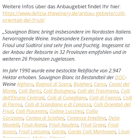
Weitere Infos über das Anbaugebiet findet Ihr hier:
https://www.delizia-thewinery.de/anbau-gebiete/colli-
orientali-del-friuli/
„Sauvignon Blanc bringt insbesondere im Nordosten Italiens
hervorragende Weine. Insbesondere Exemplare aus dem
Friaul und Südtirol sind sehr fein und fruchtig. Insgesamt ist
der Anbau der Rebsorte in 32 Provinzen empfohlen und in
weiteren 26 Provinzen zugelassen.
Im Jahr 1990 wurde eine bestockte Rebfläche von 2.947
Hektar erhoben. Sauvignon Blanc ist Bestandteil der
DOC
-
Weine
Alghero
,
Bagnoli di Sopra
,
Bolgheri
,
Carso
,
Castel del
Monte
,
Colli Berici
,
Colli Bolognesi
,
Colli del Trasimeno
,
Colli
dell’Etruria Centrale
,
Colli di Conegliano
,
Colli di Faenza
,
Colli
di Parma
,
Colli di Scandiano e di Canossa
,
Colli Orientali del
Friuli
,
Colli Piacentini
,
Colline Lucchesi
,
Collio
Goriziano
,
Contea di Sclafani
,
Contessa Entellina
,
Delia
Nivolelli
,
Friuli-Annia
,
Friuli Aquileia
,
Friuli Grave
,
Friuli
Isonzo
,
Friuli Latisana
,
Garda
,
Garda Colli Mantovani
,
Lison