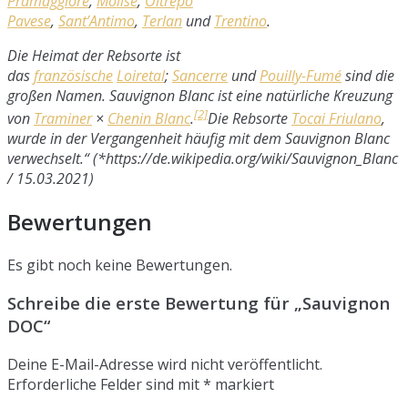
Pramaggiore
,
Molise
,
Oltrepò
Pavese
,
Sant’Antimo
,
Terlan
und
Trentino
.
Die Heimat der Rebsorte ist
das
französische
Loiretal
;
Sancerre
und
Pouilly-Fumé
sind die
großen Namen. Sauvignon Blanc ist eine natürliche Kreuzung
[2]
von
Traminer
×
Chenin Blanc
.
Die Rebsorte
Tocai Friulano
,
wurde in der Vergangenheit häufig mit dem Sauvignon Blanc
verwechselt.“ (*https://de.wikipedia.org/wiki/Sauvignon_Blanc
/ 15.03.2021)
Bewertungen
Es gibt noch keine Bewertungen.
Schreibe die erste Bewertung für „Sauvignon
DOC“
Deine E-Mail-Adresse wird nicht veröffentlicht.
Erforderliche Felder sind mit
*
markiert