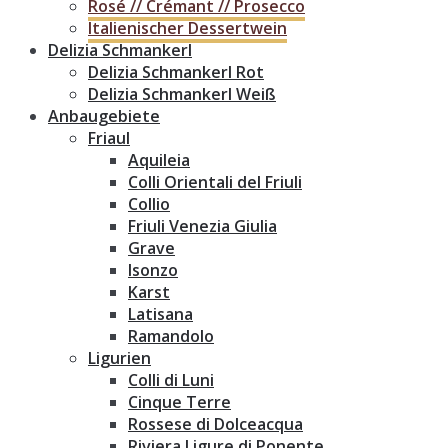
Rosé // Crémant // Prosecco
Italienischer Dessertwein
Delizia Schmankerl
Delizia Schmankerl Rot
Delizia Schmankerl Weiß
Anbaugebiete
Friaul
Aquileia
Colli Orientali del Friuli
Collio
Friuli Venezia Giulia
Grave
Isonzo
Karst
Latisana
Ramandolo
Ligurien
Colli di Luni
Cinque Terre
Rossese di Dolceacqua
Riviera Ligure di Ponente