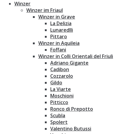
Winzer
Winzer im Friaul
Winzer in Grave
La Delizia
Lunaredlli
Pittaro
Winzer in Aquileia
Foffani
Winzer in Colli Orientali del Friuli
Adriano Gigante
Cadibon
Cozzarolo
Gildo
La Viarte
Moschioni
Pitticco
Ronco di Prepotto
Scubla
Spolert
Valentino Butussi