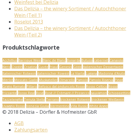
Weinfest bei Delizia
Das Delizia – the winery Sortiment / Autochthoner
Wein (Teil 1)
Roselot 2013
Das Delizia – the winery Sortiment / Autochthoner
Wein (Teil 2)
Produktschlagworte
Acchillius
Barrique Wein
Blanc de Blanc
Bonarda
Butussi
cabernet
Canaiolo
Nero
Crastin
Croatina
Cuvée
friaul
Genesis
Gildo
Italienischer Dessertwein
Italienischer Rotwein
italienischer Rowein
La Viarte
Lugana
Madonna d'Aiuto
Merlot
Moscato Giallo
Muskateller
Olmarello
Pignolo
Pignolo Riserva
Pinot
Grigio Ramato
Pittaro
Refosco dal pnduncolo Rosso
Rosso Celtico
Rosso
frizzante
Rosso Real
Rosé
Rosé // Crémant // Prosecco
sauvignon
Schioppettino
Tazzelenghe
Tenuta Stella
Terrano
trockener Rotwein
trockener Weißwein
Uvaggio Rosso
Venezia Giulia
Vermentino
Villa Russiz
White Angel
© 2018 Delizia – Dörfler & Hofmeister GbR
AGB
Zahlungsarten