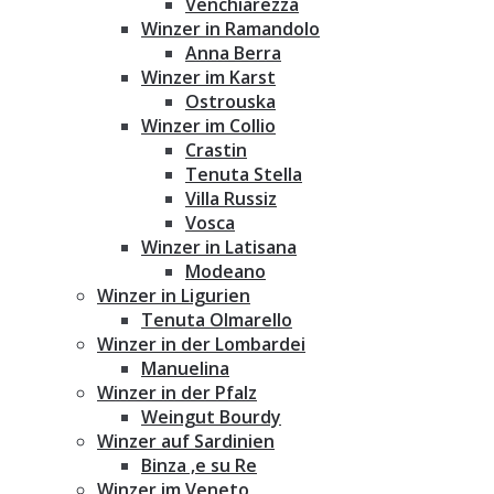
Venchiarezza
Winzer in Ramandolo
Anna Berra
Winzer im Karst
Ostrouska
Winzer im Collio
Crastin
Tenuta Stella
Villa Russiz
Vosca
Winzer in Latisana
Modeano
Winzer in Ligurien
Tenuta Olmarello
Winzer in der Lombardei
Manuelina
Winzer in der Pfalz
Weingut Bourdy
Winzer auf Sardinien
Binza ‚e su Re
Winzer im Veneto