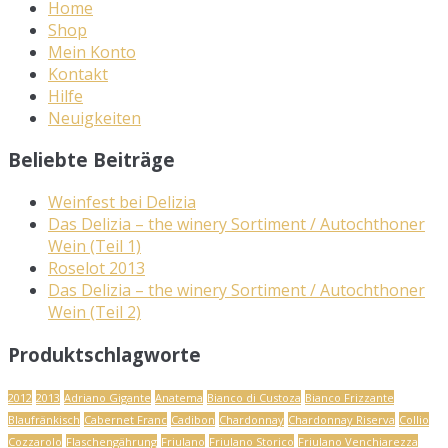
Home
Shop
Mein Konto
Kontakt
Hilfe
Neuigkeiten
Beliebte Beiträge
Weinfest bei Delizia
Das Delizia – the winery Sortiment / Autochthoner
Wein (Teil 1)
Roselot 2013
Das Delizia – the winery Sortiment / Autochthoner
Wein (Teil 2)
Produktschlagworte
2012
2013
Adriano Gigante
Anatema
Bianco di Custoza
Bianco Frizzante
Blaufränkisch
Cabernet Franc
Cadibon
Chardonnay
Chardonnay Riserva
Collio
Cozzarolo
Flaschengährung
Friulano
Friulano Storico
Friulano Venchiarezza