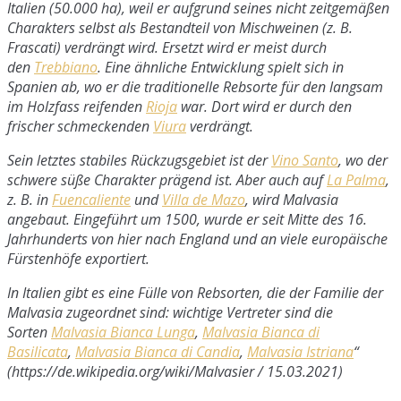
Italien (50.000 ha), weil er aufgrund seines nicht zeitgemäßen
Charakters selbst als Bestandteil von Mischweinen (z. B.
Frascati) verdrängt wird. Ersetzt wird er meist durch
den
Trebbiano
. Eine ähnliche Entwicklung spielt sich in
Spanien ab, wo er die traditionelle Rebsorte für den langsam
im Holzfass reifenden
Rioja
war. Dort wird er durch den
frischer schmeckenden
Viura
verdrängt.
Sein letztes stabiles Rückzugsgebiet ist der
Vino Santo
, wo der
schwere süße Charakter prägend ist. Aber auch auf
La Palma
,
z. B. in
Fuencaliente
und
Villa de Mazo
, wird Malvasia
angebaut. Eingeführt um 1500, wurde er seit Mitte des 16.
Jahrhunderts von hier nach England und an viele europäische
Fürstenhöfe exportiert.
In Italien gibt es eine Fülle von Rebsorten, die der Familie der
Malvasia zugeordnet sind: wichtige Vertreter sind die
Sorten
Malvasia Bianca Lunga
,
Malvasia Bianca di
Basilicata
,
Malvasia Bianca di Candia
,
Malvasia Istriana
“
(https://de.wikipedia.org/wiki/Malvasier / 15.03.2021)