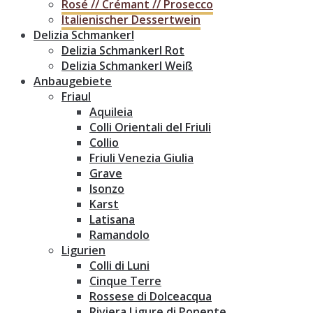
Rosé // Crémant // Prosecco
Italienischer Dessertwein
Delizia Schmankerl
Delizia Schmankerl Rot
Delizia Schmankerl Weiß
Anbaugebiete
Friaul
Aquileia
Colli Orientali del Friuli
Collio
Friuli Venezia Giulia
Grave
Isonzo
Karst
Latisana
Ramandolo
Ligurien
Colli di Luni
Cinque Terre
Rossese di Dolceacqua
Riviera Ligure di Ponente