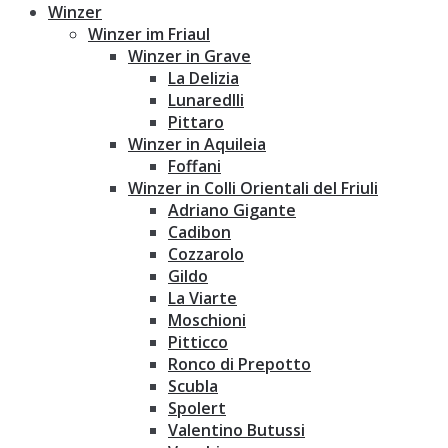
Winzer
Winzer im Friaul
Winzer in Grave
La Delizia
Lunaredlli
Pittaro
Winzer in Aquileia
Foffani
Winzer in Colli Orientali del Friuli
Adriano Gigante
Cadibon
Cozzarolo
Gildo
La Viarte
Moschioni
Pitticco
Ronco di Prepotto
Scubla
Spolert
Valentino Butussi