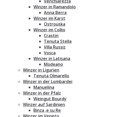
Venchiarezza
Winzer in Ramandolo
Anna Berra
Winzer im Karst
Ostrouska
Winzer im Collio
Crastin
Tenuta Stella
Villa Russiz
Vosca
Winzer in Latisana
Modeano
Winzer in Ligurien
Tenuta Olmarello
Winzer in der Lombardei
Manuelina
Winzer in der Pfalz
Weingut Bourdy
Winzer auf Sardinien
Binza ‚e su Re
Winzer im Veneto