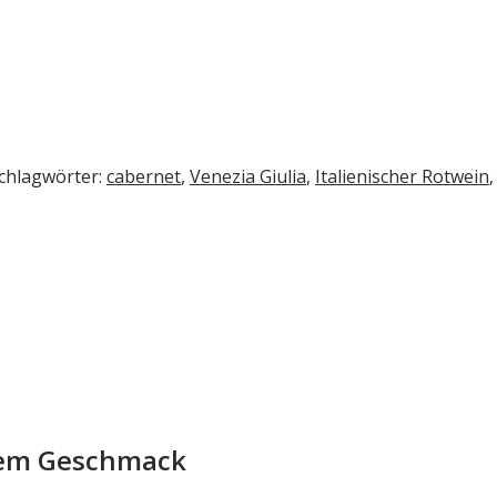
chlagwörter:
cabernet
,
Venezia Giulia
,
Italienischer Rotwein
lem Geschmack