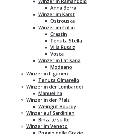
Winzer in Ramandolo
Anna Berra
Winzer im Karst
Ostrouska
Winzer im Collio
Crastin
Tenuta Stella
Villa Russiz
Vosca
Winzer in Latisana
Modeano
Winzer in Ligurien
Tenuta Olmarello
Winzer in der Lombardei
Manuelina
Winzer in der Pfalz
Weingut Bourdy
Winzer auf Sardinien
Binza ‚e su Re
Winzer im Veneto
Poggio delle Grazie