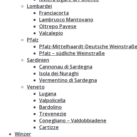
Lombardei
Franciacorta
Lambrusco Mantovano
Oltrepo Pavese
Valcalepio
Pfalz
Pfalz-Mittelhaardt-Deutsche Weinstraß
Pfalz – südliche Weinstraße
Sardinien
Cannonau di Sardegna
Isola dei Nuraghi
Vermentino di Sardegna
Veneto
Lugana
Valpolicella
Bardolino
Trevenezie
Conegliano – Valdobbiadene
Cartizze
Winzer