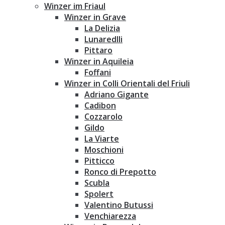
Winzer im Friaul
Winzer in Grave
La Delizia
Lunaredlli
Pittaro
Winzer in Aquileia
Foffani
Winzer in Colli Orientali del Friuli
Adriano Gigante
Cadibon
Cozzarolo
Gildo
La Viarte
Moschioni
Pitticco
Ronco di Prepotto
Scubla
Spolert
Valentino Butussi
Venchiarezza