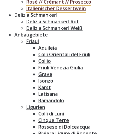
Rosé // Crémant // Prosecco
Italienischer Dessertwein
Delizia Schmankerl
Delizia Schmankerl Rot
Delizia Schmankerl Weiß
Anbaugebiete
Friaul
Aquileia
Colli Orientali del Friuli
Collio
Friuli Venezia Giulia
Grave
Isonzo
Karst
Latisana
Ramandolo
Ligurien
Colli di Luni
Cinque Terre
Rossese di Dolceacqua
Riviera Ligure di Ponente