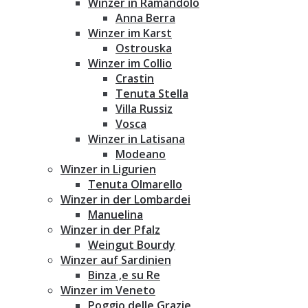
Winzer in Ramandolo
Anna Berra
Winzer im Karst
Ostrouska
Winzer im Collio
Crastin
Tenuta Stella
Villa Russiz
Vosca
Winzer in Latisana
Modeano
Winzer in Ligurien
Tenuta Olmarello
Winzer in der Lombardei
Manuelina
Winzer in der Pfalz
Weingut Bourdy
Winzer auf Sardinien
Binza ‚e su Re
Winzer im Veneto
Poggio delle Grazie