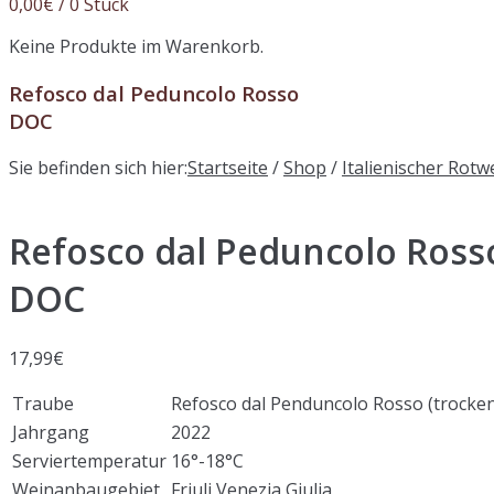
0,00
€
/ 0 Stück
Keine Produkte im Warenkorb.
Refosco dal Peduncolo Rosso
DOC
Sie befinden sich hier:
Startseite
/
Shop
/
Italienischer Rotw
Refosco dal Peduncolo Ross
DOC
17,99
€
Traube
Refosco dal Penduncolo Rosso (trocke
Jahrgang
2022
Serviertemperatur
16°-18°C
Weinanbaugebiet
Friuli Venezia Giulia