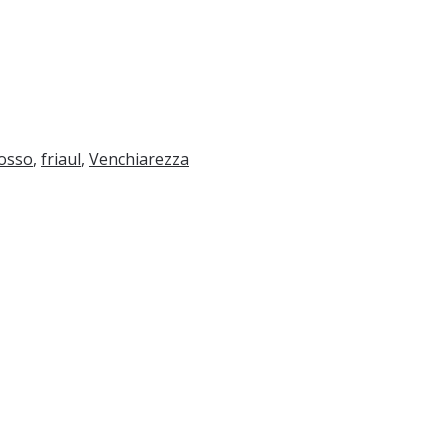
Rosso
,
friaul
,
Venchiarezza