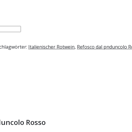
chlagwörter:
Italienischer Rotwein
,
Refosco dal pnduncolo 
duncolo Rosso