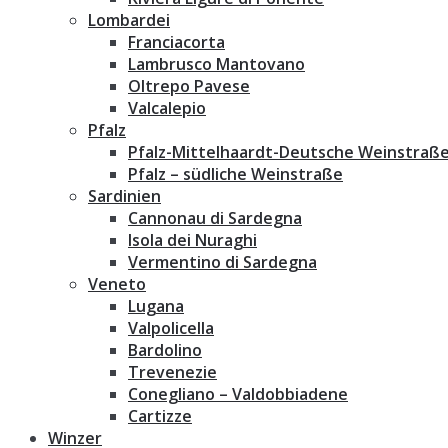
Lombardei
Franciacorta
Lambrusco Mantovano
Oltrepo Pavese
Valcalepio
Pfalz
Pfalz-Mittelhaardt-Deutsche Weinstraß
Pfalz – südliche Weinstraße
Sardinien
Cannonau di Sardegna
Isola dei Nuraghi
Vermentino di Sardegna
Veneto
Lugana
Valpolicella
Bardolino
Trevenezie
Conegliano – Valdobbiadene
Cartizze
Winzer