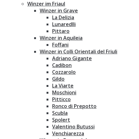
Winzer im Friaul
Winzer in Grave
La Delizia
Lunaredlli
Pittaro
Winzer in Aquileia
Foffani
Winzer in Colli Orientali del Friuli
Adriano Gigante
Cadibon
Cozzarolo
Gildo
La Viarte
Moschioni
Pitticco
Ronco di Prepotto
Scubla
Spolert
Valentino Butussi
Venchiarezza