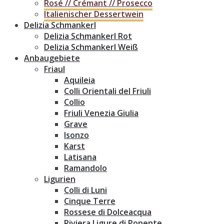
Rosé // Crémant // Prosecco
Italienischer Dessertwein
Delizia Schmankerl
Delizia Schmankerl Rot
Delizia Schmankerl Weiß
Anbaugebiete
Friaul
Aquileia
Colli Orientali del Friuli
Collio
Friuli Venezia Giulia
Grave
Isonzo
Karst
Latisana
Ramandolo
Ligurien
Colli di Luni
Cinque Terre
Rossese di Dolceacqua
Riviera Ligure di Ponente