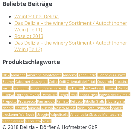
Beliebte Beiträge
Weinfest bei Delizia
Das Delizia – the winery Sortiment / Autochthoner
Wein (Teil 1)
Roselot 2013
Das Delizia – the winery Sortiment / Autochthoner
Wein (Teil 2)
Produktschlagworte
2012
Amarone
Amarone Montefante
Anatema
Anna Berra
Bianco di Custoza
Bourdy
Cabernet Sauvignon
Collio
Colli Orientali del Friuli
Cozzarolo
Croatina
Farina
Franconia
Friulano Venchiarezza
La Delizia
Le Contesse
Lugana
Merlot
Riserva
Oltrepo Pavese
Ostrouska
Peper
Pfalz
Pinot Grigio
Poggio delle Grazie
Prepotto
Prosssecco
Ramandolo
Ramato
Refosco
Ribolla Gialla
ribolla gialla
riserva
Riesling
Ripasso
Riserva
Rosato Ariosa
Rosé Spätburgunder
Spolert
trockener Weißwein
Uvaggio
Valpolicella
Valpolicella Classico Montecorno
Venchiarezza
Verduzzo
Vosca
© 2018 Delizia – Dörfler & Hofmeister GbR