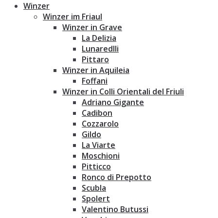
Winzer
Winzer im Friaul
Winzer in Grave
La Delizia
Lunaredlli
Pittaro
Winzer in Aquileia
Foffani
Winzer in Colli Orientali del Friuli
Adriano Gigante
Cadibon
Cozzarolo
Gildo
La Viarte
Moschioni
Pitticco
Ronco di Prepotto
Scubla
Spolert
Valentino Butussi