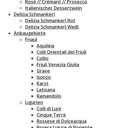
Rosé // Crémant // Prosecco
Italienischer Dessertwein
Delizia Schmankerl
Delizia Schmankerl Rot
Delizia Schmankerl Weiß
Anbaugebiete
Friaul
Aquileia
Colli Orientali del Friuli
Collio
Friuli Venezia Giulia
Grave
Isonzo
Karst
Latisana
Ramandolo
Ligurien
Colli di Luni
Cinque Terre
Rossese di Dolceacqua
Riviera Ligure di Ponente