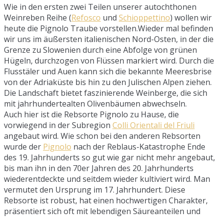
Wie in den ersten zwei Teilen unserer autochthonen
Weinreben Reihe (
Refosco
und
Schioppettino
) wollen wir
heute die Pignolo Traube vorstellen.Wieder mal befinden
wir uns im äußersten italienischen Nord-Osten, in der die
Grenze zu Slowenien durch eine Abfolge von grünen
Hügeln, durchzogen von Flüssen markiert wird. Durch die
Flusstäler und Auen kann sich die bekannte Meeresbrise
von der Adriaküste bis hin zu den Julischen Alpen ziehen.
Die Landschaft bietet faszinierende Weinberge, die sich
mit jahrhundertealten Olivenbäumen abwechseln.
Auch hier ist die Rebsorte Pignolo zu Hause, die
vorwiegend in der Subregion
Colli Orientali del Friuli
angebaut wird. Wie schon bei den anderen Rebsorten
wurde der
Pignolo
nach der Reblaus-Katastrophe Ende
des 19. Jahrhunderts so gut wie gar nicht mehr angebaut,
bis man ihn in den 70er Jahren des 20. Jahrhunderts
wiederentdeckte und seitdem wieder kultiviert wird. Man
vermutet den Ursprung im 17. Jahrhundert. Diese
Rebsorte ist robust, hat einen hochwertigen Charakter,
präsentiert sich oft mit lebendigen Säureanteilen und