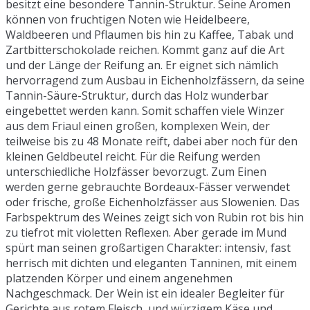
besitzt eine besondere Tannin-Struktur. Seine Aromen
können von fruchtigen Noten wie Heidelbeere,
Waldbeeren und Pflaumen bis hin zu Kaffee, Tabak und
Zartbitterschokolade reichen. Kommt ganz auf die Art
und der Länge der Reifung an. Er eignet sich nämlich
hervorragend zum Ausbau in Eichenholzfässern, da seine
Tannin-Säure-Struktur, durch das Holz wunderbar
eingebettet werden kann. Somit schaffen viele Winzer
aus dem Friaul einen großen, komplexen Wein, der
teilweise bis zu 48 Monate reift, dabei aber noch für den
kleinen Geldbeutel reicht. Für die Reifung werden
unterschiedliche Holzfässer bevorzugt. Zum Einen
werden gerne gebrauchte Bordeaux-Fässer verwendet
oder frische, große Eichenholzfässer aus Slowenien. Das
Farbspektrum des Weines zeigt sich von Rubin rot bis hin
zu tiefrot mit violetten Reflexen. Aber gerade im Mund
spürt man seinen großartigen Charakter: intensiv, fast
herrisch mit dichten und eleganten Tanninen, mit einem
platzenden Körper und einem angenehmen
Nachgeschmack. Der Wein ist ein idealer Begleiter für
Gerichte aus rotem Fleisch, und würzigem Käse und