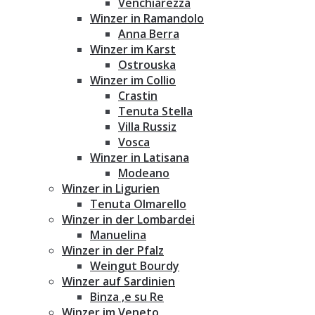
Venchiarezza
Winzer in Ramandolo
Anna Berra
Winzer im Karst
Ostrouska
Winzer im Collio
Crastin
Tenuta Stella
Villa Russiz
Vosca
Winzer in Latisana
Modeano
Winzer in Ligurien
Tenuta Olmarello
Winzer in der Lombardei
Manuelina
Winzer in der Pfalz
Weingut Bourdy
Winzer auf Sardinien
Binza ‚e su Re
Winzer im Veneto