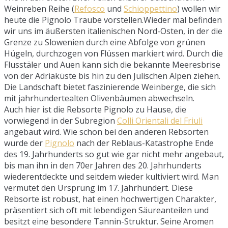
Weinreben Reihe (
Refosco
und
Schioppettino
) wollen wir
heute die Pignolo Traube vorstellen.Wieder mal befinden
wir uns im äußersten italienischen Nord-Osten, in der die
Grenze zu Slowenien durch eine Abfolge von grünen
Hügeln, durchzogen von Flüssen markiert wird. Durch die
Flusstäler und Auen kann sich die bekannte Meeresbrise
von der Adriaküste bis hin zu den Julischen Alpen ziehen.
Die Landschaft bietet faszinierende Weinberge, die sich
mit jahrhundertealten Olivenbäumen abwechseln.
Auch hier ist die Rebsorte Pignolo zu Hause, die
vorwiegend in der Subregion
Colli Orientali del Friuli
angebaut wird. Wie schon bei den anderen Rebsorten
wurde der
Pignolo
nach der Reblaus-Katastrophe Ende
des 19. Jahrhunderts so gut wie gar nicht mehr angebaut,
bis man ihn in den 70er Jahren des 20. Jahrhunderts
wiederentdeckte und seitdem wieder kultiviert wird. Man
vermutet den Ursprung im 17. Jahrhundert. Diese
Rebsorte ist robust, hat einen hochwertigen Charakter,
präsentiert sich oft mit lebendigen Säureanteilen und
besitzt eine besondere Tannin-Struktur. Seine Aromen