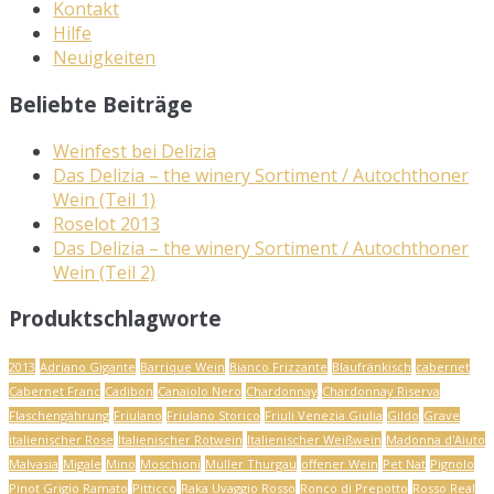
Kontakt
Hilfe
Neuigkeiten
Beliebte Beiträge
Weinfest bei Delizia
Das Delizia – the winery Sortiment / Autochthoner
Wein (Teil 1)
Roselot 2013
Das Delizia – the winery Sortiment / Autochthoner
Wein (Teil 2)
Produktschlagworte
2013
Adriano Gigante
Barrique Wein
Bianco Frizzante
Blaufränkisch
cabernet
Cabernet Franc
Cadibon
Canaiolo Nero
Chardonnay
Chardonnay Riserva
Flaschengährung
Friulano
Friulano Storico
Friuli Venezia Giulia
Gildo
Grave
italienischer Rose
Italienischer Rotwein
Italienischer Weißwein
Madonna d'Aiuto
Malvasia
Migale
Mino
Moschioni
Müller Thurgau
offener Wein
Pet Nat
Pignolo
Pinot Grigio Ramato
Pitticco
Raka Uvaggio Rosso
Ronco di Prepotto
Rosso Real