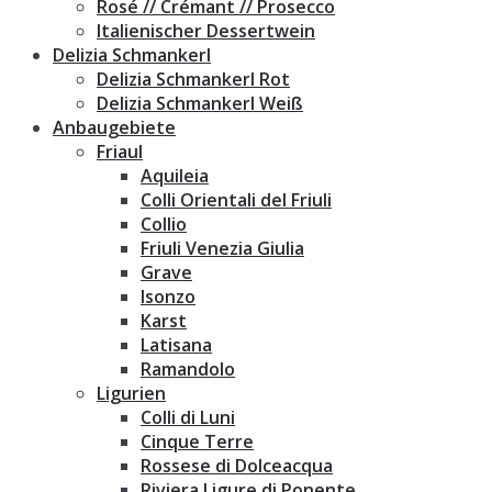
Rosé // Crémant // Prosecco
Italienischer Dessertwein
Delizia Schmankerl
Delizia Schmankerl Rot
Delizia Schmankerl Weiß
Anbaugebiete
Friaul
Aquileia
Colli Orientali del Friuli
Collio
Friuli Venezia Giulia
Grave
Isonzo
Karst
Latisana
Ramandolo
Ligurien
Colli di Luni
Cinque Terre
Rossese di Dolceacqua
Riviera Ligure di Ponente