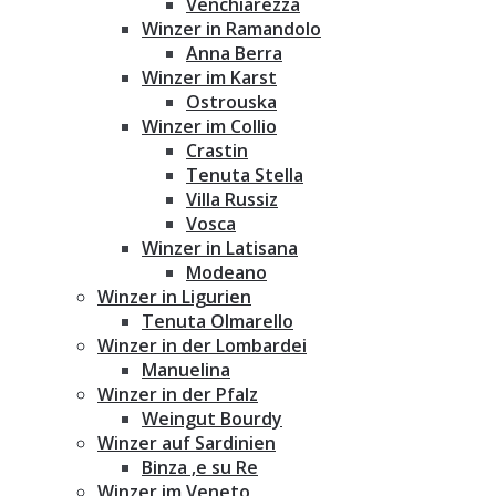
Venchiarezza
Winzer in Ramandolo
Anna Berra
Winzer im Karst
Ostrouska
Winzer im Collio
Crastin
Tenuta Stella
Villa Russiz
Vosca
Winzer in Latisana
Modeano
Winzer in Ligurien
Tenuta Olmarello
Winzer in der Lombardei
Manuelina
Winzer in der Pfalz
Weingut Bourdy
Winzer auf Sardinien
Binza ‚e su Re
Winzer im Veneto