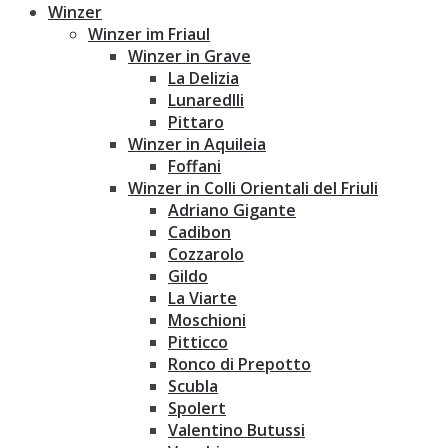
Winzer
Winzer im Friaul
Winzer in Grave
La Delizia
Lunaredlli
Pittaro
Winzer in Aquileia
Foffani
Winzer in Colli Orientali del Friuli
Adriano Gigante
Cadibon
Cozzarolo
Gildo
La Viarte
Moschioni
Pitticco
Ronco di Prepotto
Scubla
Spolert
Valentino Butussi