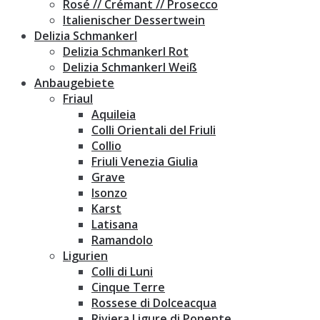
Rosé // Crémant // Prosecco
Italienischer Dessertwein
Delizia Schmankerl
Delizia Schmankerl Rot
Delizia Schmankerl Weiß
Anbaugebiete
Friaul
Aquileia
Colli Orientali del Friuli
Collio
Friuli Venezia Giulia
Grave
Isonzo
Karst
Latisana
Ramandolo
Ligurien
Colli di Luni
Cinque Terre
Rossese di Dolceacqua
Riviera Ligure di Ponente