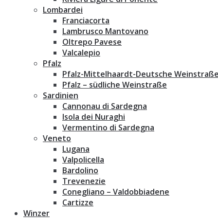
Lombardei
Franciacorta
Lambrusco Mantovano
Oltrepo Pavese
Valcalepio
Pfalz
Pfalz-Mittelhaardt-Deutsche Weinstraß
Pfalz – südliche Weinstraße
Sardinien
Cannonau di Sardegna
Isola dei Nuraghi
Vermentino di Sardegna
Veneto
Lugana
Valpolicella
Bardolino
Trevenezie
Conegliano – Valdobbiadene
Cartizze
Winzer