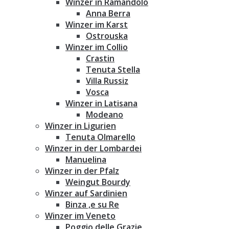
Winzer in Ramandolo
Anna Berra
Winzer im Karst
Ostrouska
Winzer im Collio
Crastin
Tenuta Stella
Villa Russiz
Vosca
Winzer in Latisana
Modeano
Winzer in Ligurien
Tenuta Olmarello
Winzer in der Lombardei
Manuelina
Winzer in der Pfalz
Weingut Bourdy
Winzer auf Sardinien
Binza ‚e su Re
Winzer im Veneto
Poggio delle Grazie