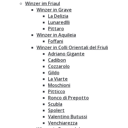
Winzer im Friaul
Winzer in Grave
La Delizia
Lunaredlli
Pittaro
Winzer in Aquileia
Foffani
Winzer in Colli Orientali del Friuli
Adriano Gigante
Cadibon
Cozzarolo
Gildo
La Viarte
Moschioni
Pitticco
Ronco di Prepotto
Scubla
Spolert
Valentino Butussi
Venchiarezza