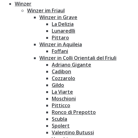
Winzer
Winzer im Friaul
Winzer in Grave
La Delizia
Lunaredlli
Pittaro
Winzer in Aquileia
Foffani
Winzer in Colli Orientali del Friuli
Adriano Gigante
Cadibon
Cozzarolo
Gildo
La Viarte
Moschioni
Pitticco
Ronco di Prepotto
Scubla
Spolert
Valentino Butussi