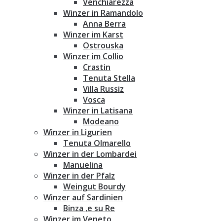
Venchiarezza
Winzer in Ramandolo
Anna Berra
Winzer im Karst
Ostrouska
Winzer im Collio
Crastin
Tenuta Stella
Villa Russiz
Vosca
Winzer in Latisana
Modeano
Winzer in Ligurien
Tenuta Olmarello
Winzer in der Lombardei
Manuelina
Winzer in der Pfalz
Weingut Bourdy
Winzer auf Sardinien
Binza ‚e su Re
Winzer im Veneto