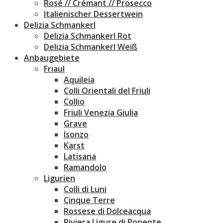
Rosé // Crémant // Prosecco
Italienischer Dessertwein
Delizia Schmankerl
Delizia Schmankerl Rot
Delizia Schmankerl Weiß
Anbaugebiete
Friaul
Aquileia
Colli Orientali del Friuli
Collio
Friuli Venezia Giulia
Grave
Isonzo
Karst
Latisana
Ramandolo
Ligurien
Colli di Luni
Cinque Terre
Rossese di Dolceacqua
Riviera Ligure di Ponente