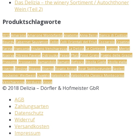
Das Delizia – the winery Sortiment / Autochthoner
Wein (Teil 2)
Produktschlagworte
2012
Amarone
Amarone Montefante
Anatema
Anna Berra
Bianco di Custoza
Bourdy
Cabernet Sauvignon
Collio
Colli Orientali del Friuli
Cozzarolo
Croatina
Farina
Franconia
Friulano Venchiarezza
La Delizia
Le Contesse
Lugana
Merlot
Riserva
Oltrepo Pavese
Ostrouska
Peper
Pfalz
Pinot Grigio
Poggio delle Grazie
Prepotto
Prosssecco
Ramandolo
Ramato
Refosco
Ribolla Gialla
ribolla gialla
riserva
Riesling
Ripasso
Riserva
Rosato Ariosa
Rosé Spätburgunder
Spolert
trockener Weißwein
Uvaggio
Valpolicella
Valpolicella Classico Montecorno
Venchiarezza
Verduzzo
Vosca
© 2018 Delizia – Dörfler & Hofmeister GbR
AGB
Zahlungsarten
Datenschutz
Widerruf
Versandkosten
Impressum