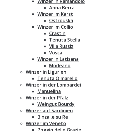
Winzer in Ramandolo
Anna Berra
Winzer im Karst
Ostrouska
Winzer im Collio
Crastin
Tenuta Stella
Villa Russiz
Vosca
Winzer in Latisana
Modeano
Winzer in Ligurien
Tenuta Olmarello
Winzer in der Lombardei
Manuelina
Winzer in der Pfalz
Weingut Bourdy
Winzer auf Sardinien
Binza ‚e su Re
Winzer im Veneto
Poggio delle Grazie