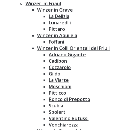
Winzer im Friaul
Winzer in Grave
La Delizia
Lunaredlli
Pittaro
Winzer in Aquileia
Foffani
Winzer in Colli Orientali del Friuli
Adriano Gigante
Cadibon
Cozzarolo
Gildo
La Viarte
Moschioni
Pitticco
Ronco di Prepotto
Scubla
Spolert
Valentino Butussi
Venchiarezza