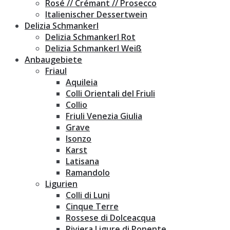
Rosé // Crémant // Prosecco
Italienischer Dessertwein
Delizia Schmankerl
Delizia Schmankerl Rot
Delizia Schmankerl Weiß
Anbaugebiete
Friaul
Aquileia
Colli Orientali del Friuli
Collio
Friuli Venezia Giulia
Grave
Isonzo
Karst
Latisana
Ramandolo
Ligurien
Colli di Luni
Cinque Terre
Rossese di Dolceacqua
Riviera Ligure di Ponente