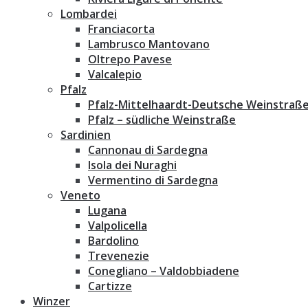
Lombardei
Franciacorta
Lambrusco Mantovano
Oltrepo Pavese
Valcalepio
Pfalz
Pfalz-Mittelhaardt-Deutsche Weinstraß
Pfalz – südliche Weinstraße
Sardinien
Cannonau di Sardegna
Isola dei Nuraghi
Vermentino di Sardegna
Veneto
Lugana
Valpolicella
Bardolino
Trevenezie
Conegliano – Valdobbiadene
Cartizze
Winzer