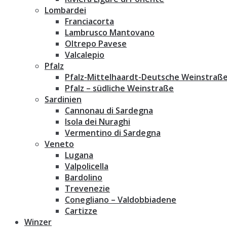
Lombardei
Franciacorta
Lambrusco Mantovano
Oltrepo Pavese
Valcalepio
Pfalz
Pfalz-Mittelhaardt-Deutsche Weinstraß
Pfalz – südliche Weinstraße
Sardinien
Cannonau di Sardegna
Isola dei Nuraghi
Vermentino di Sardegna
Veneto
Lugana
Valpolicella
Bardolino
Trevenezie
Conegliano – Valdobbiadene
Cartizze
Winzer