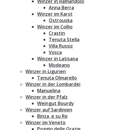
Winzer in Ramandolo
Anna Berra
Winzer im Karst
Ostrouska
Winzer im Collio
Crastin
Tenuta Stella
Villa Russiz
Vosca
Winzer in Latisana
Modeano
Winzer in Ligurien
Tenuta Olmarello
Winzer in der Lombardei
Manuelina
Winzer in der Pfalz
Weingut Bourdy
Winzer auf Sardinien
Binza ‚e su Re
Winzer im Veneto
Poggio delle Grazie