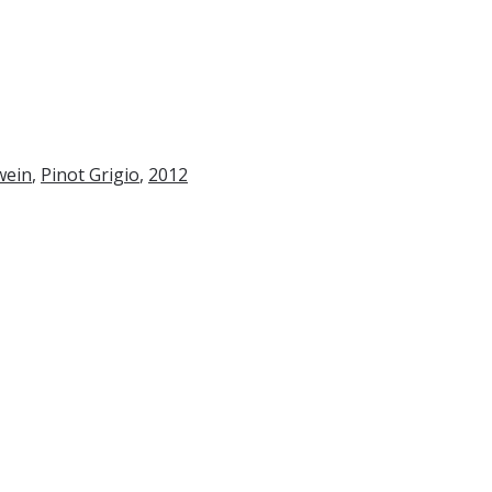
wein
,
Pinot Grigio
,
2012