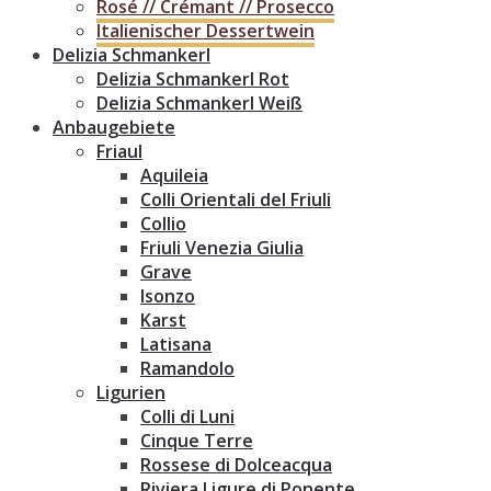
Rosé // Crémant // Prosecco
Italienischer Dessertwein
Delizia Schmankerl
Delizia Schmankerl Rot
Delizia Schmankerl Weiß
Anbaugebiete
Friaul
Aquileia
Colli Orientali del Friuli
Collio
Friuli Venezia Giulia
Grave
Isonzo
Karst
Latisana
Ramandolo
Ligurien
Colli di Luni
Cinque Terre
Rossese di Dolceacqua
Riviera Ligure di Ponente