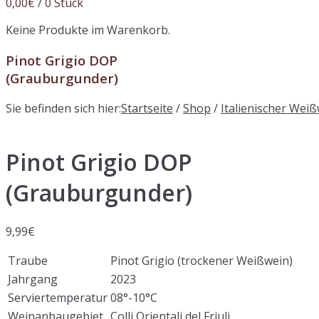
0,00
€
/ 0 Stück
Keine Produkte im Warenkorb.
Pinot Grigio DOP
(Grauburgunder)
Sie befinden sich hier:
Startseite
/
Shop
/
Italienischer Wei
Pinot Grigio DOP
(Grauburgunder)
9,99
€
Traube
Pinot Grigio (trockener Weißwein)
Jahrgang
2023
Serviertemperatur
08°-10°C
Weinanbaugebiet
Colli Orientali del Friuli