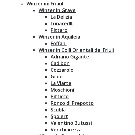
Winzer im Friaul
Winzer in Grave
La Delizia
Lunaredlli
Pittaro
Winzer in Aquileia
Foffani
Winzer in Colli Orientali del Friuli
Adriano Gigante
Cadibon
Cozzarolo
Gildo
La Viarte
Moschioni
Pitticco
Ronco di Prepotto
Scubla
Spolert
Valentino Butussi
Venchiarezza