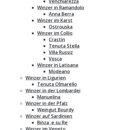
Venchiarezza
Winzer in Ramandolo
Anna Berra
Winzer im Karst
Ostrouska
Winzer im Collio
Crastin
Tenuta Stella
Villa Russiz
Vosca
Winzer in Latisana
Modeano
Winzer in Ligurien
Tenuta Olmarello
Winzer in der Lombardei
Manuelina
Winzer in der Pfalz
Weingut Bourdy
Winzer auf Sardinien
Binza ‚e su Re
Winzer im Veneto