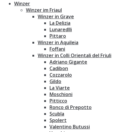
Winzer
Winzer im Friaul
Winzer in Grave
La Delizia
Lunaredlli
Pittaro
Winzer in Aquileia
Foffani
Winzer in Colli Orientali del Friuli
Adriano Gigante
Cadibon
Cozzarolo
Gildo
La Viarte
Moschioni
Pitticco
Ronco di Prepotto
Scubla
Spolert
Valentino Butussi