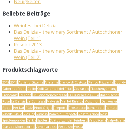
Neuigkeiten
Beliebte Beiträge
Weinfest bei Delizia
Das Delizia – the winery Sortiment / Autochthoner
Wein (Teil 1)
Roselot 2013
Das Delizia – the winery Sortiment / Autochthoner
Wein (Teil 2)
Produktschlagworte
2012
2013
Adriano Gigante
Anatema
Bianco di Custoza
Bianco Frizzante
Bourdy
Cabernet Franc
Collio
Colli Orientali del Friuli
Cozzarolo
Flaschengährung
Franconia
Friulano
Friulano Venchiarezza
Friuli Venezia Giulia
italienischer
Rose
La Delizia
Le Contesse
Malvasia
Merlot Riserva
Moschioni
Ostrouska
Peper
Pet Nat
Pfalz
Pinot Grigio
Prepotto
Prosssecco
Ramandolo
Ramato
Ribolla Gialla
Riesling
Ripasso
Ronco di Prepotto
Rosato Ariosa
Rosé
Spätburgunder
Serkia
Spolert
Spätburgunder feinherb
Valpolicella
Valpolicella
Classico Montecorno
Venchiarezza
Verduzzo
Vosca