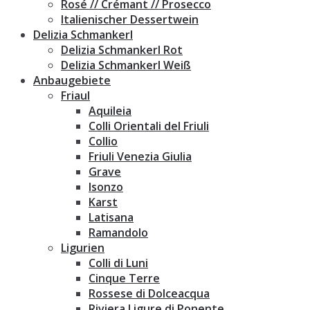
Rosé // Crémant // Prosecco
Italienischer Dessertwein
Delizia Schmankerl
Delizia Schmankerl Rot
Delizia Schmankerl Weiß
Anbaugebiete
Friaul
Aquileia
Colli Orientali del Friuli
Collio
Friuli Venezia Giulia
Grave
Isonzo
Karst
Latisana
Ramandolo
Ligurien
Colli di Luni
Cinque Terre
Rossese di Dolceacqua
Riviera Ligure di Ponente