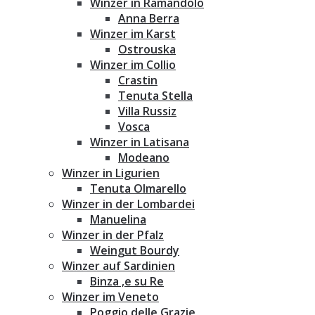
Winzer in Ramandolo
Anna Berra
Winzer im Karst
Ostrouska
Winzer im Collio
Crastin
Tenuta Stella
Villa Russiz
Vosca
Winzer in Latisana
Modeano
Winzer in Ligurien
Tenuta Olmarello
Winzer in der Lombardei
Manuelina
Winzer in der Pfalz
Weingut Bourdy
Winzer auf Sardinien
Binza ‚e su Re
Winzer im Veneto
Poggio delle Grazie