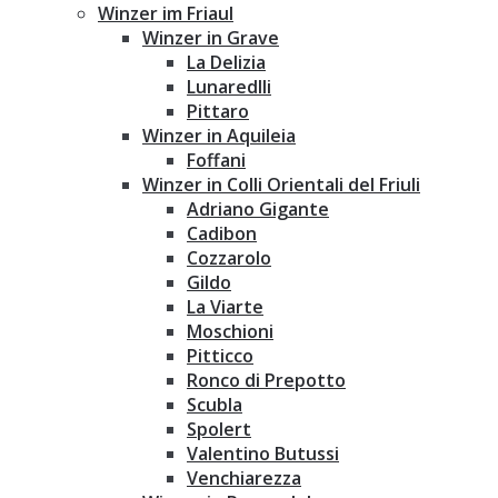
Winzer im Friaul
Winzer in Grave
La Delizia
Lunaredlli
Pittaro
Winzer in Aquileia
Foffani
Winzer in Colli Orientali del Friuli
Adriano Gigante
Cadibon
Cozzarolo
Gildo
La Viarte
Moschioni
Pitticco
Ronco di Prepotto
Scubla
Spolert
Valentino Butussi
Venchiarezza