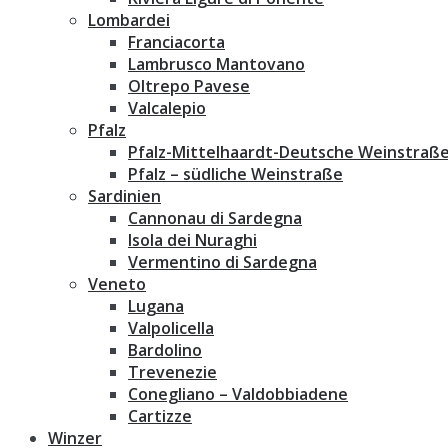
Lombardei
Franciacorta
Lambrusco Mantovano
Oltrepo Pavese
Valcalepio
Pfalz
Pfalz-Mittelhaardt-Deutsche Weinstraß
Pfalz – südliche Weinstraße
Sardinien
Cannonau di Sardegna
Isola dei Nuraghi
Vermentino di Sardegna
Veneto
Lugana
Valpolicella
Bardolino
Trevenezie
Conegliano – Valdobbiadene
Cartizze
Winzer