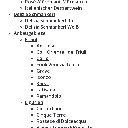
Rosé // Crémant // Prosecco
Italienischer Dessertwein
Delizia Schmankerl
Delizia Schmankerl Rot
Delizia Schmankerl Weiß
Anbaugebiete
Friaul
Aquileia
Colli Orientali del Friuli
Collio
Friuli Venezia Giulia
Grave
Isonzo
Karst
Latisana
Ramandolo
Ligurien
Colli di Luni
Cinque Terre
Rossese di Dolceacqua
Riviera Ligure di Ponente