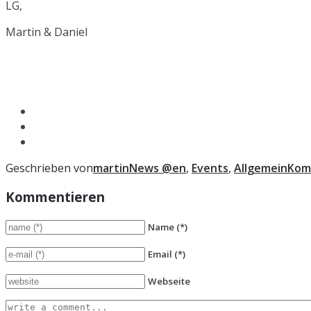
LG,
Martin & Daniel
Geschrieben von
martin
News @en
,
Events
,
Allgemein
Kom
Kommentieren
Name
(*)
Email
(*)
Webseite