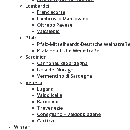
Lombardei
Franciacorta
Lambrusco Mantovano
Oltrepo Pavese
Valcalepio
Pfalz
Pfalz-Mittelhaardt-Deutsche Weinstraß
Pfalz – südliche Weinstraße
Sardinien
Cannonau di Sardegna
Isola dei Nuraghi
Vermentino di Sardegna
Veneto
Lugana
Valpolicella
Bardolino
Trevenezie
Conegliano – Valdobbiadene
Cartizze
Winzer