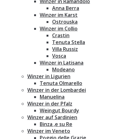
Winzer in Ramandolo
Anna Berra
Winzer im Karst
Ostrouska
Winzer im Collio
Crastin
Tenuta Stella
Villa Russiz
Vosca
Winzer in Latisana
Modeano
Winzer in Ligurien
Tenuta Olmarello
Winzer in der Lombardei
Manuelina
Winzer in der Pfalz
Weingut Bourdy
Winzer auf Sardinien
Binza ‚e su Re
Winzer im Veneto
Poggio delle Grazie