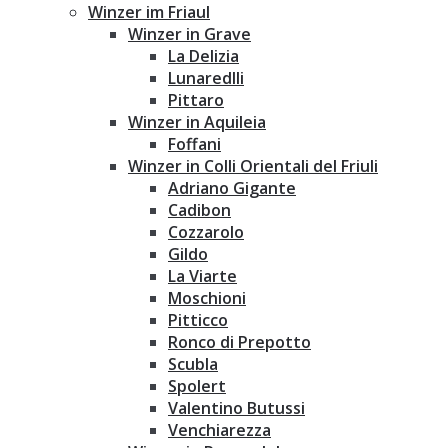
Winzer im Friaul
Winzer in Grave
La Delizia
Lunaredlli
Pittaro
Winzer in Aquileia
Foffani
Winzer in Colli Orientali del Friuli
Adriano Gigante
Cadibon
Cozzarolo
Gildo
La Viarte
Moschioni
Pitticco
Ronco di Prepotto
Scubla
Spolert
Valentino Butussi
Venchiarezza