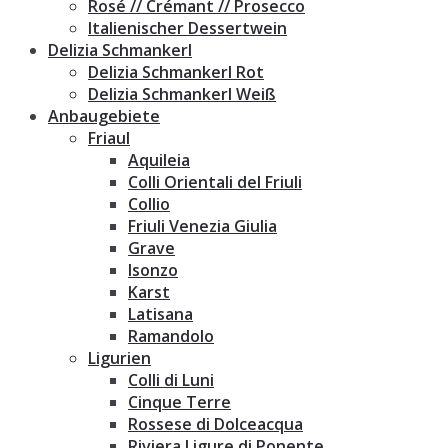
Rosé // Crémant // Prosecco
Italienischer Dessertwein
Delizia Schmankerl
Delizia Schmankerl Rot
Delizia Schmankerl Weiß
Anbaugebiete
Friaul
Aquileia
Colli Orientali del Friuli
Collio
Friuli Venezia Giulia
Grave
Isonzo
Karst
Latisana
Ramandolo
Ligurien
Colli di Luni
Cinque Terre
Rossese di Dolceacqua
Riviera Ligure di Ponente