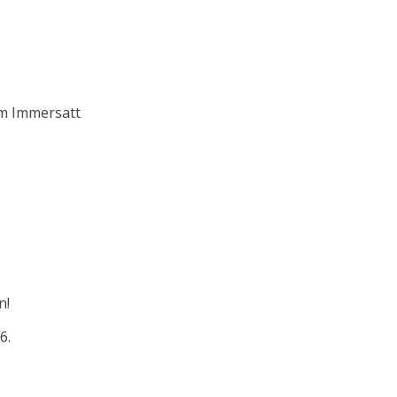
im Immersatt
n!
6.