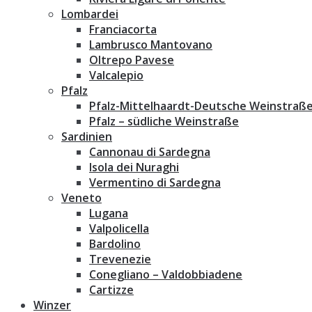
Lombardei
Franciacorta
Lambrusco Mantovano
Oltrepo Pavese
Valcalepio
Pfalz
Pfalz-Mittelhaardt-Deutsche Weinstraß
Pfalz – südliche Weinstraße
Sardinien
Cannonau di Sardegna
Isola dei Nuraghi
Vermentino di Sardegna
Veneto
Lugana
Valpolicella
Bardolino
Trevenezie
Conegliano – Valdobbiadene
Cartizze
Winzer