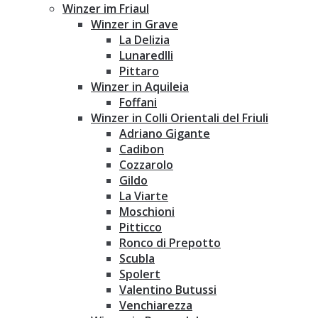
Winzer im Friaul
Winzer in Grave
La Delizia
Lunaredlli
Pittaro
Winzer in Aquileia
Foffani
Winzer in Colli Orientali del Friuli
Adriano Gigante
Cadibon
Cozzarolo
Gildo
La Viarte
Moschioni
Pitticco
Ronco di Prepotto
Scubla
Spolert
Valentino Butussi
Venchiarezza