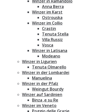
Winzer in Ramandolo
Anna Berra
Winzer im Karst
Ostrouska
Winzer im Collio
Crastin
Tenuta Stella
Villa Russiz
Vosca
Winzer in Latisana
Modeano
Winzer in Ligurien
Tenuta Olmarello
Winzer in der Lombardei
Manuelina
Winzer in der Pfalz
Weingut Bourdy
Winzer auf Sardinien
Binza ‚e su Re
Winzer im Veneto
Poggio delle Grazie