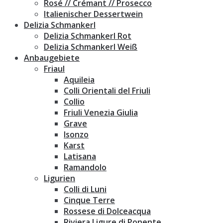
Rosé // Crémant // Prosecco
Italienischer Dessertwein
Delizia Schmankerl
Delizia Schmankerl Rot
Delizia Schmankerl Weiß
Anbaugebiete
Friaul
Aquileia
Colli Orientali del Friuli
Collio
Friuli Venezia Giulia
Grave
Isonzo
Karst
Latisana
Ramandolo
Ligurien
Colli di Luni
Cinque Terre
Rossese di Dolceacqua
Riviera Ligure di Ponente