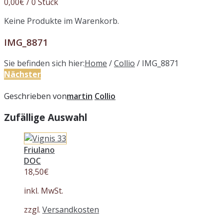
0,00
€
/ 0 Stück
Keine Produkte im Warenkorb.
IMG_8871
Sie befinden sich hier:
Home
/
Collio
/
IMG_8871
Nächster
Geschrieben von
martin
Collio
Zufällige Auswahl
Friulano
DOC
18,50
€
inkl. MwSt.
zzgl.
Versandkosten