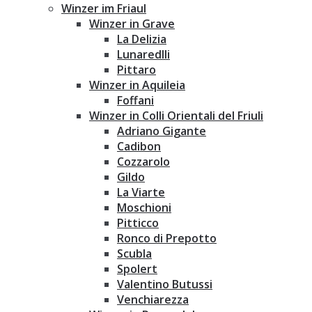
Winzer im Friaul
Winzer in Grave
La Delizia
Lunaredlli
Pittaro
Winzer in Aquileia
Foffani
Winzer in Colli Orientali del Friuli
Adriano Gigante
Cadibon
Cozzarolo
Gildo
La Viarte
Moschioni
Pitticco
Ronco di Prepotto
Scubla
Spolert
Valentino Butussi
Venchiarezza