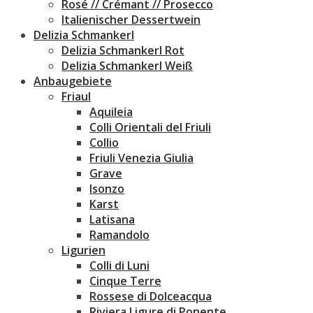
Rosé // Crémant // Prosecco
Italienischer Dessertwein
Delizia Schmankerl
Delizia Schmankerl Rot
Delizia Schmankerl Weiß
Anbaugebiete
Friaul
Aquileia
Colli Orientali del Friuli
Collio
Friuli Venezia Giulia
Grave
Isonzo
Karst
Latisana
Ramandolo
Ligurien
Colli di Luni
Cinque Terre
Rossese di Dolceacqua
Riviera Ligure di Ponente