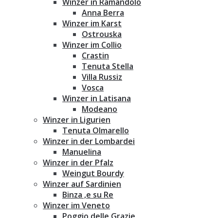
Winzer in Ramandolo
Anna Berra
Winzer im Karst
Ostrouska
Winzer im Collio
Crastin
Tenuta Stella
Villa Russiz
Vosca
Winzer in Latisana
Modeano
Winzer in Ligurien
Tenuta Olmarello
Winzer in der Lombardei
Manuelina
Winzer in der Pfalz
Weingut Bourdy
Winzer auf Sardinien
Binza ‚e su Re
Winzer im Veneto
Poggio delle Grazie