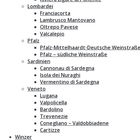
Lombardei
Franciacorta
Lambrusco Mantovano
Oltrepo Pavese
Valcalepio
Pfalz
Pfalz-Mittelhaardt-Deutsche Weinstraß
Pfalz – südliche Weinstraße
Sardinien
Cannonau di Sardegna
Isola dei Nuraghi
Vermentino di Sardegna
Veneto
Lugana
Valpolicella
Bardolino
Trevenezie
Conegliano – Valdobbiadene
Cartizze
Winzer