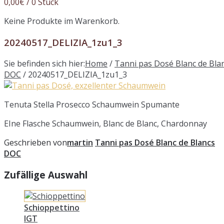
0,00
€
/ 0 Stück
Keine Produkte im Warenkorb.
20240517_DELIZIA_1zu1_3
Sie befinden sich hier:
Home
/
Tanni pas Dosé Blanc de Bla
DOC
/
20240517_DELIZIA_1zu1_3
Tenuta Stella Prosecco Schaumwein Spumante
EIne Flasche Schaumwein, Blanc de Blanc, Chardonnay
Geschrieben von
martin
Tanni pas Dosé Blanc de Blancs
DOC
Zufällige Auswahl
Schioppettino
IGT