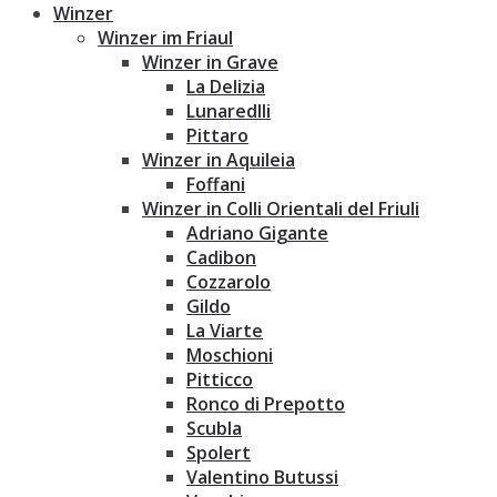
Winzer
Winzer im Friaul
Winzer in Grave
La Delizia
Lunaredlli
Pittaro
Winzer in Aquileia
Foffani
Winzer in Colli Orientali del Friuli
Adriano Gigante
Cadibon
Cozzarolo
Gildo
La Viarte
Moschioni
Pitticco
Ronco di Prepotto
Scubla
Spolert
Valentino Butussi