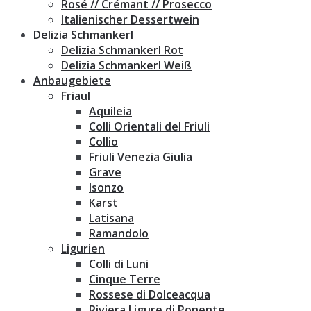
Rosé // Crémant // Prosecco
Italienischer Dessertwein
Delizia Schmankerl
Delizia Schmankerl Rot
Delizia Schmankerl Weiß
Anbaugebiete
Friaul
Aquileia
Colli Orientali del Friuli
Collio
Friuli Venezia Giulia
Grave
Isonzo
Karst
Latisana
Ramandolo
Ligurien
Colli di Luni
Cinque Terre
Rossese di Dolceacqua
Riviera Ligure di Ponente