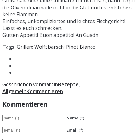
Grillschale oder eine Grillmatte für den Fisch, dann tropft
die Olivenölmarinade nicht in die Glut und es entstehen
keine Flammen.
Einfaches, unkompliziertes und leichtes Fischgericht!
Lasst es euch schmecken.
Gutten Appetit! Buon appetito! An Guadn
Tags:
Grillen; Wolfsbarsch; Pinot Bianco
Geschrieben von
martin
Rezepte
,
Allgemein
Kommentieren
Kommentieren
Name
(*)
Email
(*)