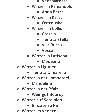
Venchiarezza
Winzer in Ramandolo
Anna Berra
Winzer im Karst
Ostrouska
Winzer im Collio
Crastin
Tenuta Stella
Villa Russiz
Vosca
Winzer in Latisana
Modeano
Winzer in Ligurien
Tenuta Olmarello
Winzer in der Lombardei
Manuelina
Winzer in der Pfalz
Weingut Bourdy
Winzer auf Sardinien
Binza ‚e su Re
Winzer im Veneto