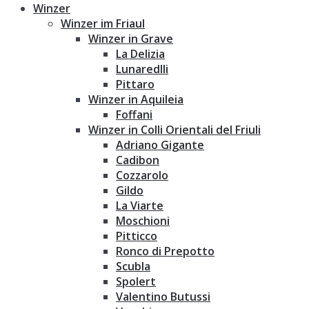
Winzer
Winzer im Friaul
Winzer in Grave
La Delizia
Lunaredlli
Pittaro
Winzer in Aquileia
Foffani
Winzer in Colli Orientali del Friuli
Adriano Gigante
Cadibon
Cozzarolo
Gildo
La Viarte
Moschioni
Pitticco
Ronco di Prepotto
Scubla
Spolert
Valentino Butussi