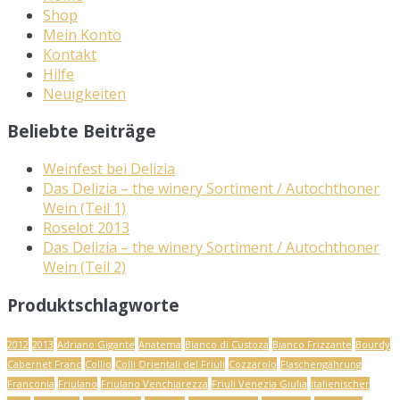
Shop
Mein Konto
Kontakt
Hilfe
Neuigkeiten
Beliebte Beiträge
Weinfest bei Delizia
Das Delizia – the winery Sortiment / Autochthoner
Wein (Teil 1)
Roselot 2013
Das Delizia – the winery Sortiment / Autochthoner
Wein (Teil 2)
Produktschlagworte
2012
2013
Adriano Gigante
Anatema
Bianco di Custoza
Bianco Frizzante
Bourdy
Cabernet Franc
Collio
Colli Orientali del Friuli
Cozzarolo
Flaschengährung
Franconia
Friulano
Friulano Venchiarezza
Friuli Venezia Giulia
italienischer