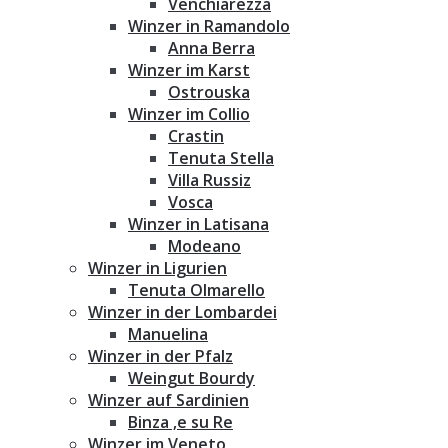
Venchiarezza
Winzer in Ramandolo
Anna Berra
Winzer im Karst
Ostrouska
Winzer im Collio
Crastin
Tenuta Stella
Villa Russiz
Vosca
Winzer in Latisana
Modeano
Winzer in Ligurien
Tenuta Olmarello
Winzer in der Lombardei
Manuelina
Winzer in der Pfalz
Weingut Bourdy
Winzer auf Sardinien
Binza ‚e su Re
Winzer im Veneto