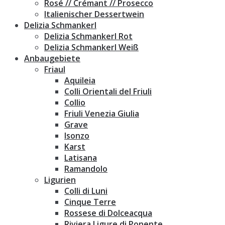
Rosé // Crémant // Prosecco
Italienischer Dessertwein
Delizia Schmankerl
Delizia Schmankerl Rot
Delizia Schmankerl Weiß
Anbaugebiete
Friaul
Aquileia
Colli Orientali del Friuli
Collio
Friuli Venezia Giulia
Grave
Isonzo
Karst
Latisana
Ramandolo
Ligurien
Colli di Luni
Cinque Terre
Rossese di Dolceacqua
Riviera Ligure di Ponente