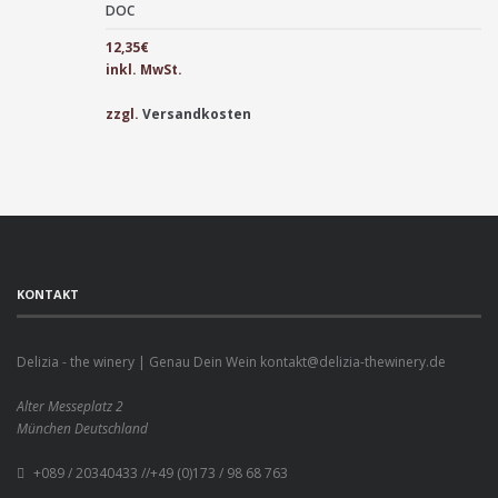
DOC
12,35
€
inkl. MwSt.
zzgl.
Versandkosten
KONTAKT
Delizia - the winery | Genau Dein Wein kontakt@delizia-thewinery.de
Alter Messeplatz 2
München
Deutschland
+089 / 20340433 //+49 (0)173 / 98 68 763