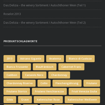
Das Delizia – the winery Sortiment / Autochthoner Wein (Teil 1)
Roselot 2013
Das Delizia – the winery Sortiment / Autochthoner Wein (Teil 2)
PRODUKTSCHLAGWORTE
2013
Adriano Gigante
Anatema
Bianco di Custoza
Bianco Frizzante
Blaufränkisch
Cabernet Franc
Cadibon
Canaiolo Nero
Chardonnay
Chardonnay Riserva
Collio
Flaschengährung
Friulano
Friulano Storico
Friulano Venchiarezza
Friuli Venezia Giulia
Gildo
Grave
italienischer Rose
Italienischer Weißwein