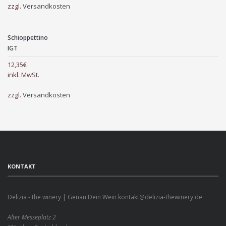
zzgl.
Versandkosten
Schioppettino
IGT
12,35
€
inkl. MwSt.
zzgl.
Versandkosten
KONTAKT
Delizia - the winery | Genau Dein Wein kontakt@delizia-thewinery.de
Alter Messeplatz 2