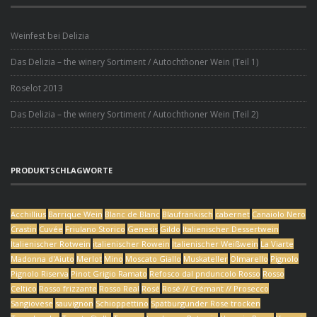
Weinfest bei Delizia
Das Delizia – the winery Sortiment / Autochthoner Wein (Teil 1)
Roselot 2013
Das Delizia – the winery Sortiment / Autochthoner Wein (Teil 2)
PRODUKTSCHLAGWORTE
Acchillius
Barrique Wein
Blanc de Blanc
Blaufränkisch
cabernet
Canaiolo Nero
Crastin
Cuvée
Friulano Storico
Genesis
Gildo
Italienischer Dessertwein
Italienischer Rotwein
italienischer Rowein
Italienischer Weißwein
La Viarte
Madonna d'Aiuto
Merlot
Mino
Moscato Giallo
Muskateller
Olmarello
Pignolo
Pignolo Riserva
Pinot Grigio Ramato
Refosco dal pnduncolo Rosso
Rosso
Celtico
Rosso frizzante
Rosso Real
Rosé
Rosé // Crémant // Prosecco
Sangiovese
sauvignon
Schioppettino
Spätburgunder Rose trocken