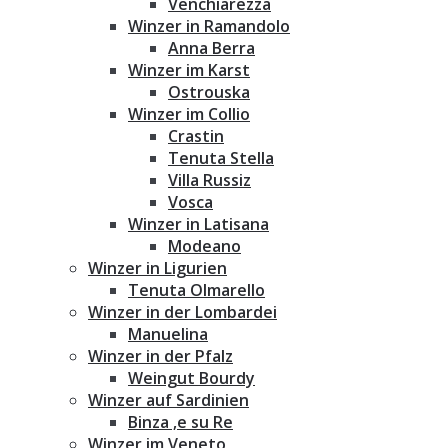
Venchiarezza
Winzer in Ramandolo
Anna Berra
Winzer im Karst
Ostrouska
Winzer im Collio
Crastin
Tenuta Stella
Villa Russiz
Vosca
Winzer in Latisana
Modeano
Winzer in Ligurien
Tenuta Olmarello
Winzer in der Lombardei
Manuelina
Winzer in der Pfalz
Weingut Bourdy
Winzer auf Sardinien
Binza ‚e su Re
Winzer im Veneto