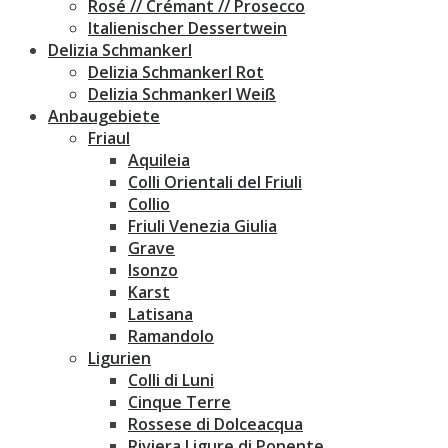
Rosé // Crémant // Prosecco
Italienischer Dessertwein
Delizia Schmankerl
Delizia Schmankerl Rot
Delizia Schmankerl Weiß
Anbaugebiete
Friaul
Aquileia
Colli Orientali del Friuli
Collio
Friuli Venezia Giulia
Grave
Isonzo
Karst
Latisana
Ramandolo
Ligurien
Colli di Luni
Cinque Terre
Rossese di Dolceacqua
Riviera Ligure di Ponente