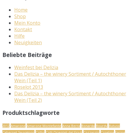
Home
Shop
Mein Konto
Kontakt
Hilfe
Neuigkeiten
Beliebte Beiträge
Weinfest bei Delizia
Das Delizia – the winery Sortiment / Autochthoner
Wein (Teil 1)
Roselot 2013
Das Delizia – the winery Sortiment / Autochthoner
Wein (Teil 2)
Produktschlagworte
2012
Amarone
Amarone Montefante
Anna Berra
Bonarda
Bourdy
Butussi
Cabernet Sauvignon
Collio
Colli Orientali del Friuli
Cozzarolo
Croatina
Farina