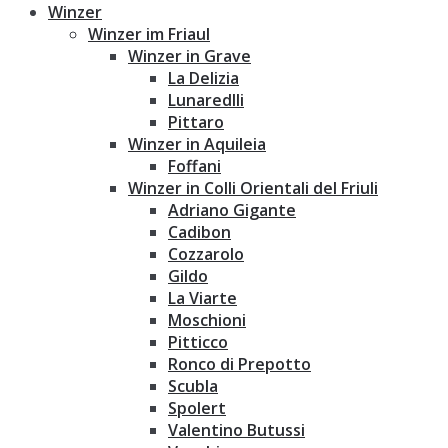
Winzer
Winzer im Friaul
Winzer in Grave
La Delizia
Lunaredlli
Pittaro
Winzer in Aquileia
Foffani
Winzer in Colli Orientali del Friuli
Adriano Gigante
Cadibon
Cozzarolo
Gildo
La Viarte
Moschioni
Pitticco
Ronco di Prepotto
Scubla
Spolert
Valentino Butussi