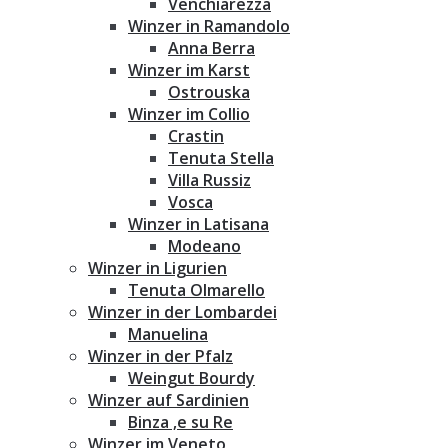
Venchiarezza
Winzer in Ramandolo
Anna Berra
Winzer im Karst
Ostrouska
Winzer im Collio
Crastin
Tenuta Stella
Villa Russiz
Vosca
Winzer in Latisana
Modeano
Winzer in Ligurien
Tenuta Olmarello
Winzer in der Lombardei
Manuelina
Winzer in der Pfalz
Weingut Bourdy
Winzer auf Sardinien
Binza ‚e su Re
Winzer im Veneto