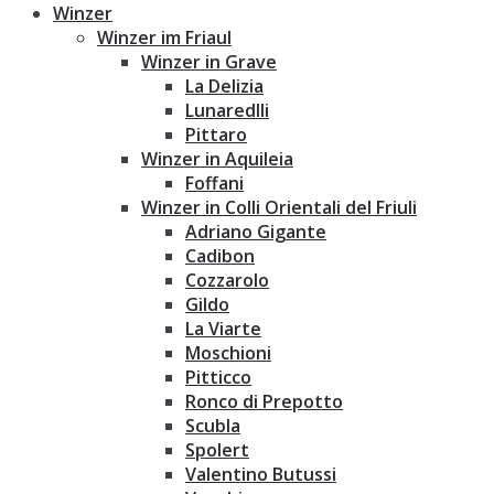
Winzer
Winzer im Friaul
Winzer in Grave
La Delizia
Lunaredlli
Pittaro
Winzer in Aquileia
Foffani
Winzer in Colli Orientali del Friuli
Adriano Gigante
Cadibon
Cozzarolo
Gildo
La Viarte
Moschioni
Pitticco
Ronco di Prepotto
Scubla
Spolert
Valentino Butussi