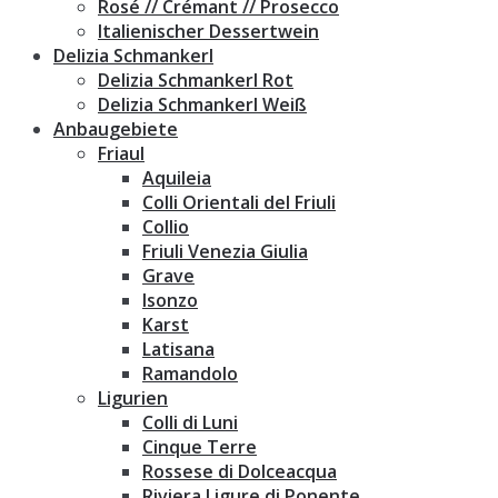
Rosé // Crémant // Prosecco
Italienischer Dessertwein
Delizia Schmankerl
Delizia Schmankerl Rot
Delizia Schmankerl Weiß
Anbaugebiete
Friaul
Aquileia
Colli Orientali del Friuli
Collio
Friuli Venezia Giulia
Grave
Isonzo
Karst
Latisana
Ramandolo
Ligurien
Colli di Luni
Cinque Terre
Rossese di Dolceacqua
Riviera Ligure di Ponente