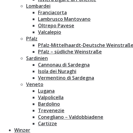
Lombardei
Franciacorta
Lambrusco Mantovano
Oltrepo Pavese
Valcalepio
Pfalz
Pfalz-Mittelhaardt-Deutsche Weinstraß
Pfalz – südliche Weinstraße
Sardinien
Cannonau di Sardegna
Isola dei Nuraghi
Vermentino di Sardegna
Veneto
Lugana
Valpolicella
Bardolino
Trevenezie
Conegliano – Valdobbiadene
Cartizze
Winzer