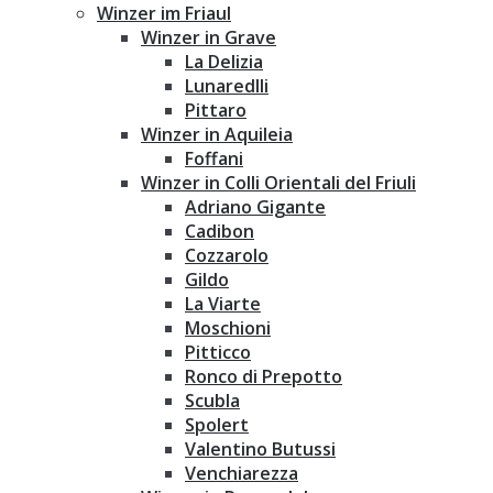
Winzer im Friaul
Winzer in Grave
La Delizia
Lunaredlli
Pittaro
Winzer in Aquileia
Foffani
Winzer in Colli Orientali del Friuli
Adriano Gigante
Cadibon
Cozzarolo
Gildo
La Viarte
Moschioni
Pitticco
Ronco di Prepotto
Scubla
Spolert
Valentino Butussi
Venchiarezza