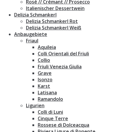
Rosé // Crémant // Prosecco
Italienischer Dessertwein
Delizia Schmankerl
Delizia Schmankerl Rot
Delizia Schmankerl Weiß
Anbaugebiete
Friaul
Aquileia
Colli Orientali del Friuli
Collio
Friuli Venezia Giulia
Grave
Isonzo
Karst
Latisana
Ramandolo
Ligurien
Colli di Luni
Cinque Terre
Rossese di Dolceacqua
Riviera Ligure di Ponente