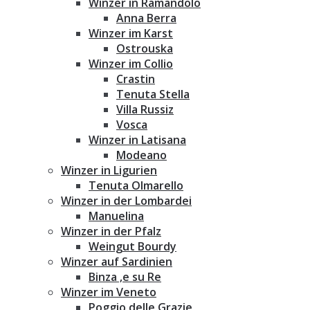
Winzer in Ramandolo
Anna Berra
Winzer im Karst
Ostrouska
Winzer im Collio
Crastin
Tenuta Stella
Villa Russiz
Vosca
Winzer in Latisana
Modeano
Winzer in Ligurien
Tenuta Olmarello
Winzer in der Lombardei
Manuelina
Winzer in der Pfalz
Weingut Bourdy
Winzer auf Sardinien
Binza ‚e su Re
Winzer im Veneto
Poggio delle Grazie