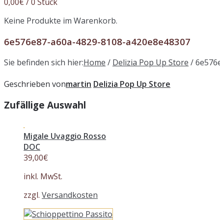
0,00
€
/ 0 Stück
Keine Produkte im Warenkorb.
6e576e87-a60a-4829-8108-a420e8e48307
Sie befinden sich hier:
Home
/
Delizia Pop Up Store
/
6e576
Geschrieben von
martin
Delizia Pop Up Store
Zufällige Auswahl
Migale Uvaggio Rosso
DOC
39,00
€
inkl. MwSt.
zzgl.
Versandkosten