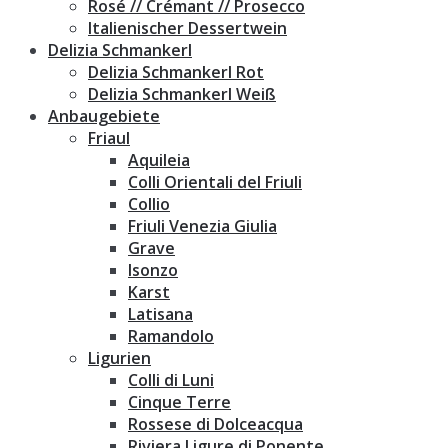
Rosé // Crémant // Prosecco
Italienischer Dessertwein
Delizia Schmankerl
Delizia Schmankerl Rot
Delizia Schmankerl Weiß
Anbaugebiete
Friaul
Aquileia
Colli Orientali del Friuli
Collio
Friuli Venezia Giulia
Grave
Isonzo
Karst
Latisana
Ramandolo
Ligurien
Colli di Luni
Cinque Terre
Rossese di Dolceacqua
Riviera Ligure di Ponente