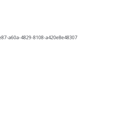
e87-a60a-4829-8108-a420e8e48307