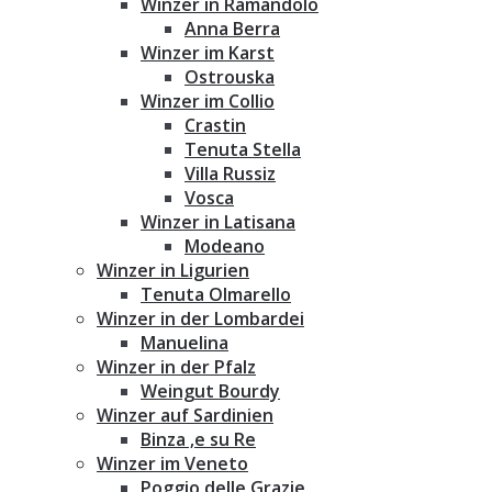
Winzer in Ramandolo
Anna Berra
Winzer im Karst
Ostrouska
Winzer im Collio
Crastin
Tenuta Stella
Villa Russiz
Vosca
Winzer in Latisana
Modeano
Winzer in Ligurien
Tenuta Olmarello
Winzer in der Lombardei
Manuelina
Winzer in der Pfalz
Weingut Bourdy
Winzer auf Sardinien
Binza ‚e su Re
Winzer im Veneto
Poggio delle Grazie