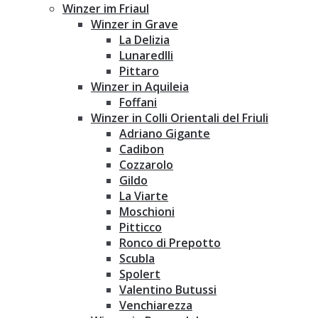
Winzer im Friaul
Winzer in Grave
La Delizia
Lunaredlli
Pittaro
Winzer in Aquileia
Foffani
Winzer in Colli Orientali del Friuli
Adriano Gigante
Cadibon
Cozzarolo
Gildo
La Viarte
Moschioni
Pitticco
Ronco di Prepotto
Scubla
Spolert
Valentino Butussi
Venchiarezza