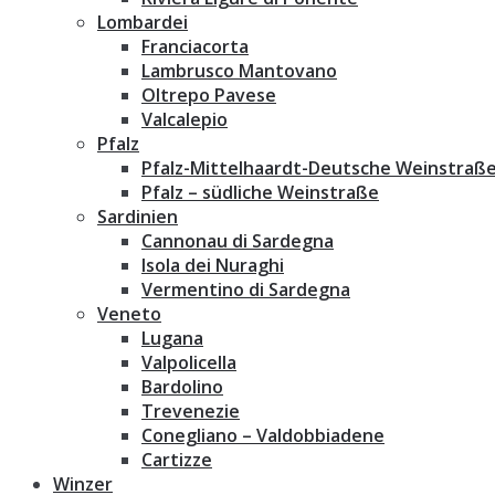
Lombardei
Franciacorta
Lambrusco Mantovano
Oltrepo Pavese
Valcalepio
Pfalz
Pfalz-Mittelhaardt-Deutsche Weinstraß
Pfalz – südliche Weinstraße
Sardinien
Cannonau di Sardegna
Isola dei Nuraghi
Vermentino di Sardegna
Veneto
Lugana
Valpolicella
Bardolino
Trevenezie
Conegliano – Valdobbiadene
Cartizze
Winzer