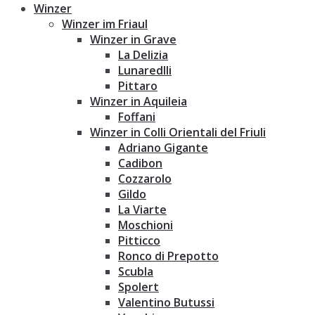
Winzer
Winzer im Friaul
Winzer in Grave
La Delizia
Lunaredlli
Pittaro
Winzer in Aquileia
Foffani
Winzer in Colli Orientali del Friuli
Adriano Gigante
Cadibon
Cozzarolo
Gildo
La Viarte
Moschioni
Pitticco
Ronco di Prepotto
Scubla
Spolert
Valentino Butussi