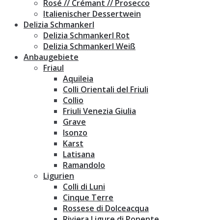
Rosé // Crémant // Prosecco
Italienischer Dessertwein
Delizia Schmankerl
Delizia Schmankerl Rot
Delizia Schmankerl Weiß
Anbaugebiete
Friaul
Aquileia
Colli Orientali del Friuli
Collio
Friuli Venezia Giulia
Grave
Isonzo
Karst
Latisana
Ramandolo
Ligurien
Colli di Luni
Cinque Terre
Rossese di Dolceacqua
Riviera Ligure di Ponente