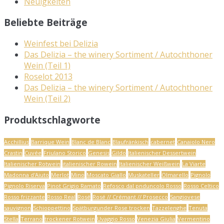
Neuigkeiten
Beliebte Beiträge
Weinfest bei Delizia
Das Delizia – the winery Sortiment / Autochthoner
Wein (Teil 1)
Roselot 2013
Das Delizia – the winery Sortiment / Autochthoner
Wein (Teil 2)
Produktschlagworte
Acchillius
Barrique Wein
Blanc de Blanc
Blaufränkisch
cabernet
Canaiolo Nero
Crastin
Cuvée
Friulano Storico
Genesis
Gildo
Italienischer Dessertwein
Italienischer Rotwein
italienischer Rowein
Italienischer Weißwein
La Viarte
Madonna d'Aiuto
Merlot
Mino
Moscato Giallo
Muskateller
Olmarello
Pignolo
Pignolo Riserva
Pinot Grigio Ramato
Refosco dal pnduncolo Rosso
Rosso Celtico
Rosso frizzante
Rosso Real
Rosé
Rosé // Crémant // Prosecco
Sangiovese
sauvignon
Schioppettino
Spätburgunder Rose trocken
Tazzelenghe
Tenuta
Stella
Terrano
trockener Rotwein
Uvaggio Rosso
Venezia Giulia
Vermentino