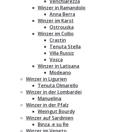
Venchiarezza
Winzer in Ramandolo
Anna Berra
Winzer im Karst
Ostrouska
Winzer im Collio
Crastin
Tenuta Stella
Villa Russiz
Vosca
Winzer in Latisana
Modeano
Winzer in Ligurien
Tenuta Olmarello
Winzer in der Lombardei
Manuelina
Winzer in der Pfalz
Weingut Bourdy
Winzer auf Sardinien
Binza ‚e su Re
Winzer im Veneto