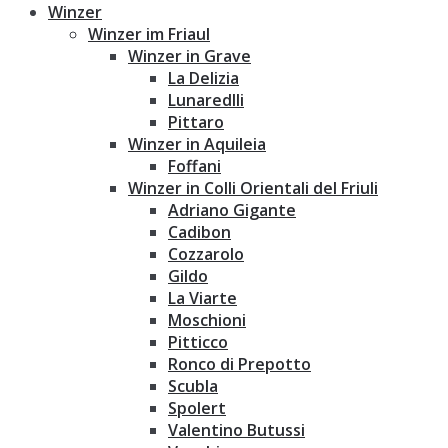
Winzer
Winzer im Friaul
Winzer in Grave
La Delizia
Lunaredlli
Pittaro
Winzer in Aquileia
Foffani
Winzer in Colli Orientali del Friuli
Adriano Gigante
Cadibon
Cozzarolo
Gildo
La Viarte
Moschioni
Pitticco
Ronco di Prepotto
Scubla
Spolert
Valentino Butussi