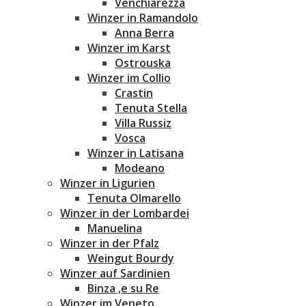
Venchiarezza
Winzer in Ramandolo
Anna Berra
Winzer im Karst
Ostrouska
Winzer im Collio
Crastin
Tenuta Stella
Villa Russiz
Vosca
Winzer in Latisana
Modeano
Winzer in Ligurien
Tenuta Olmarello
Winzer in der Lombardei
Manuelina
Winzer in der Pfalz
Weingut Bourdy
Winzer auf Sardinien
Binza ‚e su Re
Winzer im Veneto