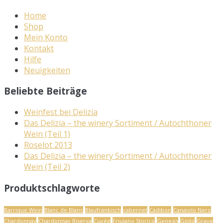
Home
Shop
Mein Konto
Kontakt
Hilfe
Neuigkeiten
Beliebte Beiträge
Weinfest bei Delizia
Das Delizia – the winery Sortiment / Autochthoner
Wein (Teil 1)
Roselot 2013
Das Delizia – the winery Sortiment / Autochthoner
Wein (Teil 2)
Produktschlagworte
Barrique Wein
Blanc de Blanc
Blaufränkisch
cabernet
Cadibon
Canaiolo Nero
Chardonnay
Chardonnay Riserva
Cuvée
Friulano Storico
Genesis
Gildo
Grave