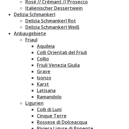
Rosé // Crémant // Prosecco
Italienischer Dessertwein
Delizia Schmankerl
Delizia Schmankerl Rot
Delizia Schmankerl Weiß
Anbaugebiete
Friaul
Aquileia
Colli Orientali del Friuli
Collio
Friuli Venezia Giulia
Grave
Isonzo
Karst
Latisana
Ramandolo
Ligurien
Colli di Luni
Cinque Terre
Rossese di Dolceacqua
Riviera Ligure di Ponente