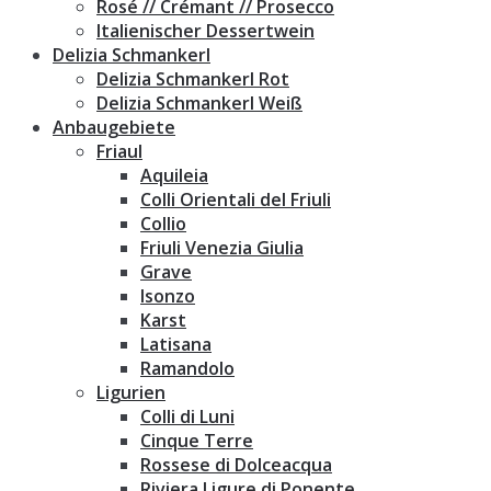
Rosé // Crémant // Prosecco
Italienischer Dessertwein
Delizia Schmankerl
Delizia Schmankerl Rot
Delizia Schmankerl Weiß
Anbaugebiete
Friaul
Aquileia
Colli Orientali del Friuli
Collio
Friuli Venezia Giulia
Grave
Isonzo
Karst
Latisana
Ramandolo
Ligurien
Colli di Luni
Cinque Terre
Rossese di Dolceacqua
Riviera Ligure di Ponente