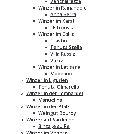
Venchiarezza
Winzer in Ramandolo
Anna Berra
Winzer im Karst
Ostrouska
Winzer im Collio
Crastin
Tenuta Stella
Villa Russiz
Vosca
Winzer in Latisana
Modeano
Winzer in Ligurien
Tenuta Olmarello
Winzer in der Lombardei
Manuelina
Winzer in der Pfalz
Weingut Bourdy
Winzer auf Sardinien
Binza ‚e su Re
Winzer im Veneto