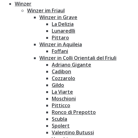
Winzer
Winzer im Friaul
Winzer in Grave
La Delizia
Lunaredlli
Pittaro
Winzer in Aquileia
Foffani
Winzer in Colli Orientali del Friuli
Adriano Gigante
Cadibon
Cozzarolo
Gildo
La Viarte
Moschioni
Pitticco
Ronco di Prepotto
Scubla
Spolert
Valentino Butussi