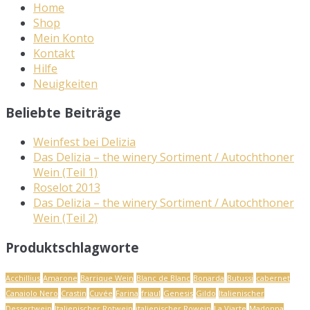
Home
Shop
Mein Konto
Kontakt
Hilfe
Neuigkeiten
Beliebte Beiträge
Weinfest bei Delizia
Das Delizia – the winery Sortiment / Autochthoner
Wein (Teil 1)
Roselot 2013
Das Delizia – the winery Sortiment / Autochthoner
Wein (Teil 2)
Produktschlagworte
Acchillius
Amarone
Barrique Wein
Blanc de Blanc
Bonarda
Butussi
cabernet
Canaiolo Nero
Crastin
Cuvée
Farina
friaul
Genesis
Gildo
Italienischer
Dessertwein
Italienischer Rotwein
italienischer Rowein
La Viarte
Madonna