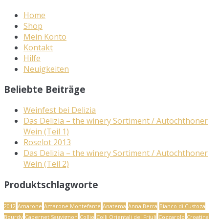
Home
Shop
Mein Konto
Kontakt
Hilfe
Neuigkeiten
Beliebte Beiträge
Weinfest bei Delizia
Das Delizia – the winery Sortiment / Autochthoner
Wein (Teil 1)
Roselot 2013
Das Delizia – the winery Sortiment / Autochthoner
Wein (Teil 2)
Produktschlagworte
2012
Amarone
Amarone Montefante
Anatema
Anna Berra
Bianco di Custoza
Bourdy
Cabernet Sauvignon
Collio
Colli Orientali del Friuli
Cozzarolo
Croatina