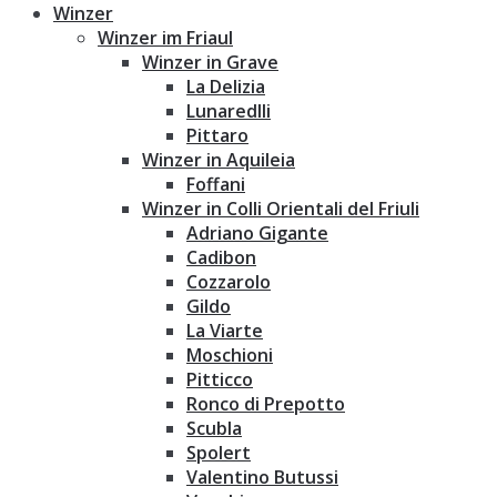
Winzer
Winzer im Friaul
Winzer in Grave
La Delizia
Lunaredlli
Pittaro
Winzer in Aquileia
Foffani
Winzer in Colli Orientali del Friuli
Adriano Gigante
Cadibon
Cozzarolo
Gildo
La Viarte
Moschioni
Pitticco
Ronco di Prepotto
Scubla
Spolert
Valentino Butussi