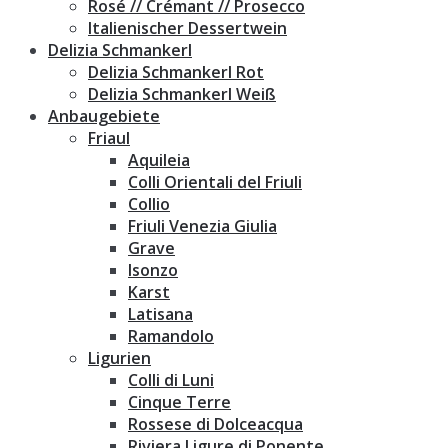
Rosé // Crémant // Prosecco
Italienischer Dessertwein
Delizia Schmankerl
Delizia Schmankerl Rot
Delizia Schmankerl Weiß
Anbaugebiete
Friaul
Aquileia
Colli Orientali del Friuli
Collio
Friuli Venezia Giulia
Grave
Isonzo
Karst
Latisana
Ramandolo
Ligurien
Colli di Luni
Cinque Terre
Rossese di Dolceacqua
Riviera Ligure di Ponente