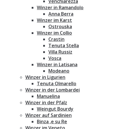
Venchiarezza
Winzer in Ramandolo
Anna Berra
Winzer im Karst
Ostrouska
Winzer im Collio
Crastin
Tenuta Stella
Villa Russiz
Vosca
Winzer in Latisana
Modeano
Winzer in Ligurien
Tenuta Olmarello
Winzer in der Lombardei
Manuelina
Winzer in der Pfalz
Weingut Bourdy
Winzer auf Sardinien
Binza ‚e su Re
Winzer im Veneto