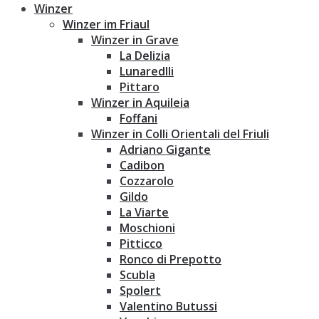
Winzer
Winzer im Friaul
Winzer in Grave
La Delizia
Lunaredlli
Pittaro
Winzer in Aquileia
Foffani
Winzer in Colli Orientali del Friuli
Adriano Gigante
Cadibon
Cozzarolo
Gildo
La Viarte
Moschioni
Pitticco
Ronco di Prepotto
Scubla
Spolert
Valentino Butussi