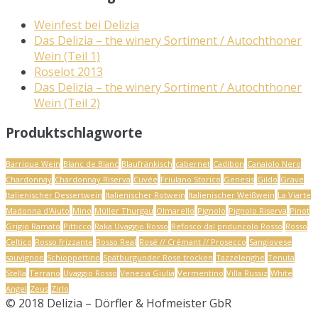
Weinfest bei Delizia
Das Delizia – the winery Sortiment / Autochthoner
Wein (Teil 1)
Roselot 2013
Das Delizia – the winery Sortiment / Autochthoner
Wein (Teil 2)
Produktschlagworte
Barrique Wein
Blanc de Blanc
Blaufränkisch
cabernet
Cadibon
Canaiolo Nero
Chardonnay
Chardonnay Riserva
Cuvée
Friulano Storico
Genesis
Gildo
Grave
Italienischer Dessertwein
Italienischer Rotwein
Italienischer Weißwein
La Viarte
Madonna d'Aiuto
Mino
Müller Thurgau
Olmarello
Pignolo
Pignolo Riserva
Pinot
Grigio Ramato
Pitticco
Raka Uvaggio Rosso
Refosco dal pnduncolo Rosso
Rosso
Celtico
Rosso frizzante
Rosso Real
Rosé // Crémant // Prosecco
Sangiovese
sauvignon
Schioppettino
Spätburgunder Rose trocken
Tazzelenghe
Tenuta
Stella
Terrano
Uvaggio Rosso
Venezia Giulia
Vermentino
Villa Russiz
White
Angel
Zeus
Zirlo
© 2018 Delizia – Dörfler & Hofmeister GbR