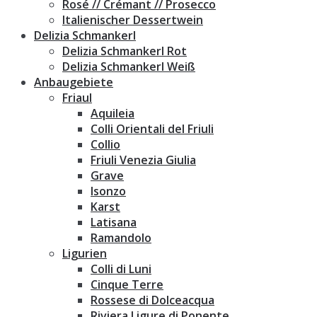
Rosé // Crémant // Prosecco
Italienischer Dessertwein
Delizia Schmankerl
Delizia Schmankerl Rot
Delizia Schmankerl Weiß
Anbaugebiete
Friaul
Aquileia
Colli Orientali del Friuli
Collio
Friuli Venezia Giulia
Grave
Isonzo
Karst
Latisana
Ramandolo
Ligurien
Colli di Luni
Cinque Terre
Rossese di Dolceacqua
Riviera Ligure di Ponente