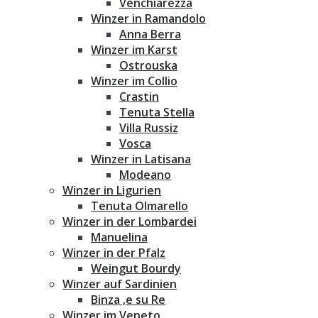
Venchiarezza
Winzer in Ramandolo
Anna Berra
Winzer im Karst
Ostrouska
Winzer im Collio
Crastin
Tenuta Stella
Villa Russiz
Vosca
Winzer in Latisana
Modeano
Winzer in Ligurien
Tenuta Olmarello
Winzer in der Lombardei
Manuelina
Winzer in der Pfalz
Weingut Bourdy
Winzer auf Sardinien
Binza ‚e su Re
Winzer im Veneto