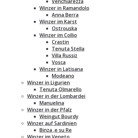
Venchiarezza
Winzer in Ramandolo
Anna Berra
Winzer im Karst
Ostrouska
Winzer im Collio
Crastin
Tenuta Stella
Villa Russiz
Vosca
Winzer in Latisana
Modeano
Winzer in Ligurien
Tenuta Olmarello
Winzer in der Lombardei
Manuelina
Winzer in der Pfalz
Weingut Bourdy
Winzer auf Sardinien
Binza ‚e su Re
Winzer im Veneto