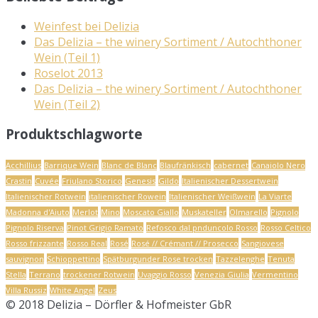
Weinfest bei Delizia
Das Delizia – the winery Sortiment / Autochthoner
Wein (Teil 1)
Roselot 2013
Das Delizia – the winery Sortiment / Autochthoner
Wein (Teil 2)
Produktschlagworte
Acchillius
Barrique Wein
Blanc de Blanc
Blaufränkisch
cabernet
Canaiolo Nero
Crastin
Cuvée
Friulano Storico
Genesis
Gildo
Italienischer Dessertwein
Italienischer Rotwein
italienischer Rowein
Italienischer Weißwein
La Viarte
Madonna d'Aiuto
Merlot
Mino
Moscato Giallo
Muskateller
Olmarello
Pignolo
Pignolo Riserva
Pinot Grigio Ramato
Refosco dal pnduncolo Rosso
Rosso Celtico
Rosso frizzante
Rosso Real
Rosé
Rosé // Crémant // Prosecco
Sangiovese
sauvignon
Schioppettino
Spätburgunder Rose trocken
Tazzelenghe
Tenuta
Stella
Terrano
trockener Rotwein
Uvaggio Rosso
Venezia Giulia
Vermentino
Villa Russiz
White Angel
Zeus
© 2018 Delizia – Dörfler & Hofmeister GbR