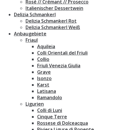
Rosé // Crémant // Prosecco
Italienischer Dessertwein
Delizia Schmankerl
Delizia Schmankerl Rot
Delizia Schmankerl Weiß
Anbaugebiete
Friaul
Aquileia
Colli Orientali del Friuli
Collio
Friuli Venezia Giulia
Grave
Isonzo
Karst
Latisana
Ramandolo
Ligurien
Colli di Luni
Cinque Terre
Rossese di Dolceacqua
Riviera Ligure di Ponente