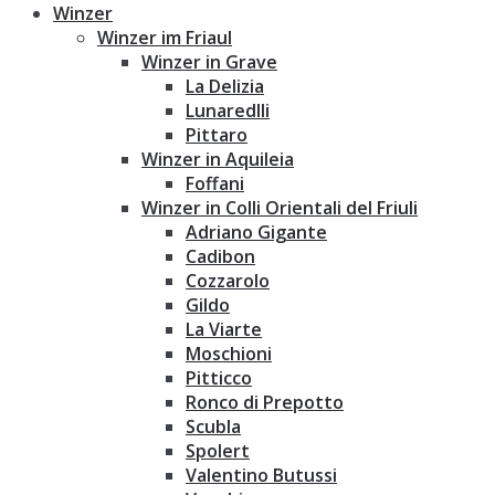
Winzer
Winzer im Friaul
Winzer in Grave
La Delizia
Lunaredlli
Pittaro
Winzer in Aquileia
Foffani
Winzer in Colli Orientali del Friuli
Adriano Gigante
Cadibon
Cozzarolo
Gildo
La Viarte
Moschioni
Pitticco
Ronco di Prepotto
Scubla
Spolert
Valentino Butussi