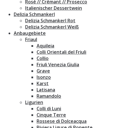
Rosé // Crémant // Prosecco
Italienischer Dessertwein
Delizia Schmankerl
Delizia Schmankerl Rot
Delizia Schmankerl Weiß
Anbaugebiete
Friaul
Aquileia
Colli Orientali del Friuli
Collio
Friuli Venezia Giulia
Grave
Isonzo
Karst
Latisana
Ramandolo
Ligurien
Colli di Luni
Cinque Terre
Rossese di Dolceacqua
Riviera Ligure di Ponente