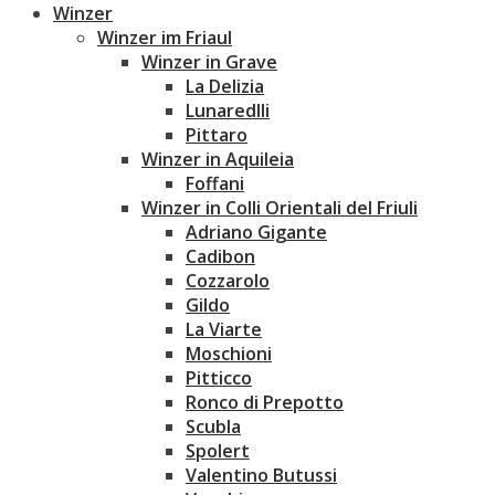
Winzer
Winzer im Friaul
Winzer in Grave
La Delizia
Lunaredlli
Pittaro
Winzer in Aquileia
Foffani
Winzer in Colli Orientali del Friuli
Adriano Gigante
Cadibon
Cozzarolo
Gildo
La Viarte
Moschioni
Pitticco
Ronco di Prepotto
Scubla
Spolert
Valentino Butussi