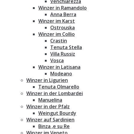
Venchiarezza
Winzer in Ramandolo
Anna Berra
Winzer im Karst
Ostrouska
Winzer im Collio
Crastin
Tenuta Stella
Villa Russiz
Vosca
Winzer in Latisana
Modeano
Winzer in Ligurien
Tenuta Olmarello
Winzer in der Lombardei
Manuelina
Winzer in der Pfalz
Weingut Bourdy
Winzer auf Sardinien
Binza ‚e su Re
Winzer im Veneto