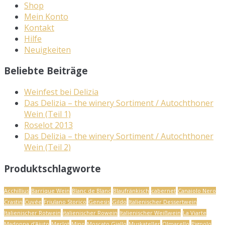
Shop
Mein Konto
Kontakt
Hilfe
Neuigkeiten
Beliebte Beiträge
Weinfest bei Delizia
Das Delizia – the winery Sortiment / Autochthoner
Wein (Teil 1)
Roselot 2013
Das Delizia – the winery Sortiment / Autochthoner
Wein (Teil 2)
Produktschlagworte
Acchillius
Barrique Wein
Blanc de Blanc
Blaufränkisch
cabernet
Canaiolo Nero
Crastin
Cuvée
Friulano Storico
Genesis
Gildo
Italienischer Dessertwein
Italienischer Rotwein
italienischer Rowein
Italienischer Weißwein
La Viarte
Madonna d'Aiuto
Merlot
Mino
Moscato Giallo
Muskateller
Olmarello
Pignolo