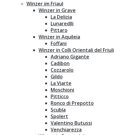
Winzer im Friaul
Winzer in Grave
La Delizia
Lunaredlli
Pittaro
Winzer in Aquileia
Foffani
Winzer in Colli Orientali del Friuli
Adriano Gigante
Cadibon
Cozzarolo
Gildo
La Viarte
Moschioni
Pitticco
Ronco di Prepotto
Scubla
Spolert
Valentino Butussi
Venchiarezza