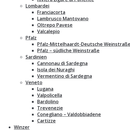
Lombardei
Franciacorta
Lambrusco Mantovano
Oltrepo Pavese
Valcalepio
Pfalz
Pfalz-Mittelhaardt-Deutsche Weinstraß
Pfalz – südliche Weinstraße
Sardinien
Cannonau di Sardegna
Isola dei Nuraghi
Vermentino di Sardegna
Veneto
Lugana
Valpolicella
Bardolino
Trevenezie
Conegliano – Valdobbiadene
Cartizze
Winzer