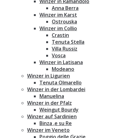
Winzer in Ramandolo
Anna Berra
Winzer im Karst
Ostrouska
Winzer im Collio
Crastin
Tenuta Stella
Villa Russiz
Vosca
Winzer in Latisana
Modeano
Winzer in Ligurien
Tenuta Olmarello
Winzer in der Lombardei
Manuelina
Winzer in der Pfalz
Weingut Bourdy
Winzer auf Sardinien
Binza ‚e su Re
Winzer im Veneto
Poggio delle Grazie