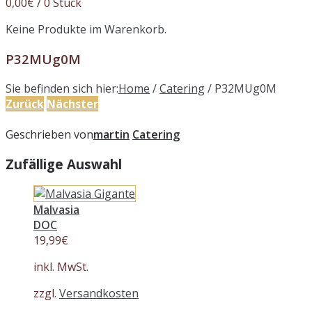
0,00
€
/ 0 Stück
Keine Produkte im Warenkorb.
P32MUg0M
Sie befinden sich hier:
Home
/
Catering
/
P32MUg0M
Zurück
Nächster
Geschrieben von
martin
Catering
Zufällige Auswahl
Malvasia
DOC
19,99
€
inkl. MwSt.
zzgl.
Versandkosten