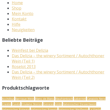
Home
Shop
Mein Konto
Kontakt
Hilfe
Neuigkeiten
Beliebte Beiträge
Weinfest bei Delizia
Das Delizia – the winery Sortiment / Autochthoner
Wein (Teil 1)
Roselot 2013
Das Delizia – the winery Sortiment / Autochthoner
Wein (Teil 2)
Produktschlagworte
Acchillius
Barrique Wein
Blanc de Blanc
Blaufränkisch
cabernet
Canaiolo Nero
Crastin
Cuvée
Friulano Storico
Genesis
Gildo
Italienischer Dessertwein
Italienischer Rotwein
italienischer Rowein
Italienischer Weißwein
La Viarte