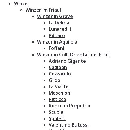
Winzer
Winzer im Friaul
Winzer in Grave
La Delizia
Lunaredlli
Pittaro
Winzer in Aquileia
Foffani
Winzer in Colli Orientali del Friuli
Adriano Gigante
Cadibon
Cozzarolo
Gildo
La Viarte
Moschioni
Pitticco
Ronco di Prepotto
Scubla
Spolert
Valentino Butussi