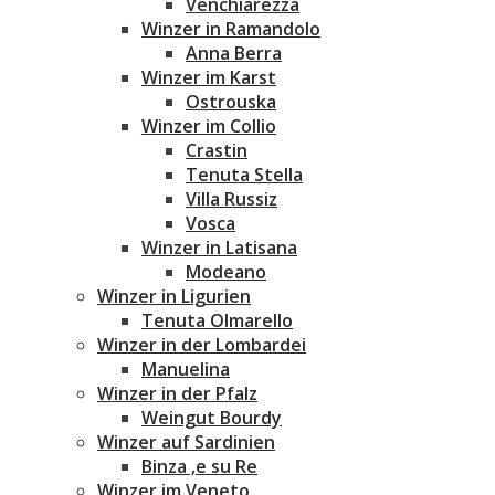
Venchiarezza
Winzer in Ramandolo
Anna Berra
Winzer im Karst
Ostrouska
Winzer im Collio
Crastin
Tenuta Stella
Villa Russiz
Vosca
Winzer in Latisana
Modeano
Winzer in Ligurien
Tenuta Olmarello
Winzer in der Lombardei
Manuelina
Winzer in der Pfalz
Weingut Bourdy
Winzer auf Sardinien
Binza ‚e su Re
Winzer im Veneto