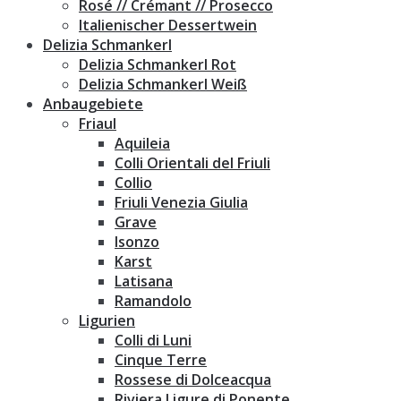
Rosé // Crémant // Prosecco
Italienischer Dessertwein
Delizia Schmankerl
Delizia Schmankerl Rot
Delizia Schmankerl Weiß
Anbaugebiete
Friaul
Aquileia
Colli Orientali del Friuli
Collio
Friuli Venezia Giulia
Grave
Isonzo
Karst
Latisana
Ramandolo
Ligurien
Colli di Luni
Cinque Terre
Rossese di Dolceacqua
Riviera Ligure di Ponente