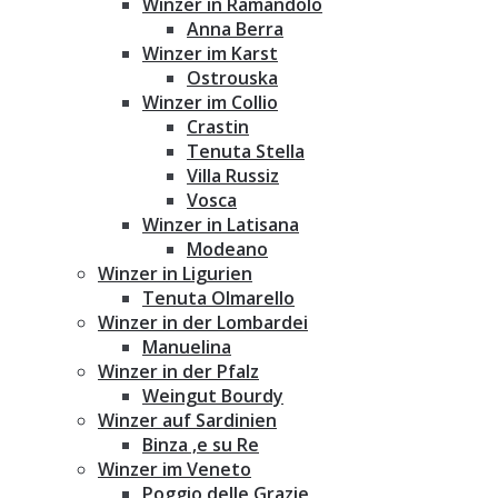
Winzer in Ramandolo
Anna Berra
Winzer im Karst
Ostrouska
Winzer im Collio
Crastin
Tenuta Stella
Villa Russiz
Vosca
Winzer in Latisana
Modeano
Winzer in Ligurien
Tenuta Olmarello
Winzer in der Lombardei
Manuelina
Winzer in der Pfalz
Weingut Bourdy
Winzer auf Sardinien
Binza ‚e su Re
Winzer im Veneto
Poggio delle Grazie