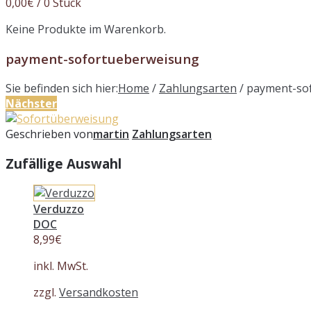
0,00
€
/ 0 Stück
Keine Produkte im Warenkorb.
payment-sofortueberweisung
Sie befinden sich hier:
Home
/
Zahlungsarten
/
payment-so
Nächster
Geschrieben von
martin
Zahlungsarten
Zufällige Auswahl
Verduzzo
DOC
8,99
€
inkl. MwSt.
zzgl.
Versandkosten