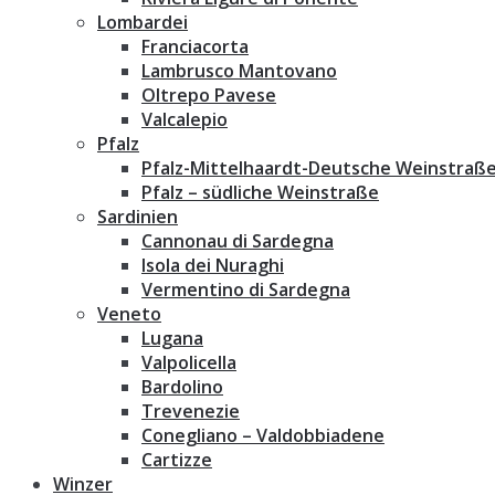
Lombardei
Franciacorta
Lambrusco Mantovano
Oltrepo Pavese
Valcalepio
Pfalz
Pfalz-Mittelhaardt-Deutsche Weinstraß
Pfalz – südliche Weinstraße
Sardinien
Cannonau di Sardegna
Isola dei Nuraghi
Vermentino di Sardegna
Veneto
Lugana
Valpolicella
Bardolino
Trevenezie
Conegliano – Valdobbiadene
Cartizze
Winzer