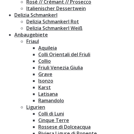
Rosé // Crémant // Prosecco
Italienischer Dessertwein
Delizia Schmankerl
Delizia Schmankerl Rot
Delizia Schmankerl Weiß
Anbaugebiete
Friaul
Aquileia
Colli Orientali del Friuli
Collio
Friuli Venezia Giulia
Grave
Isonzo
Karst
Latisana
Ramandolo
Ligurien
Colli di Luni
Cinque Terre
Rossese di Dolceacqua
Riviera Ligure di Ponente