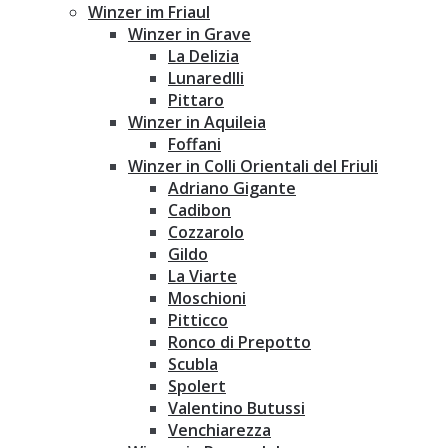
Winzer im Friaul
Winzer in Grave
La Delizia
Lunaredlli
Pittaro
Winzer in Aquileia
Foffani
Winzer in Colli Orientali del Friuli
Adriano Gigante
Cadibon
Cozzarolo
Gildo
La Viarte
Moschioni
Pitticco
Ronco di Prepotto
Scubla
Spolert
Valentino Butussi
Venchiarezza