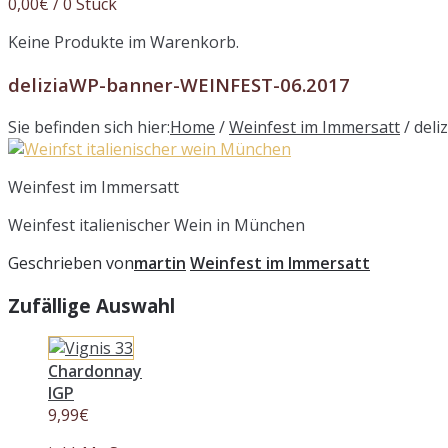
0,00
€
/ 0 Stück
Keine Produkte im Warenkorb.
deliziaWP-banner-WEINFEST-06.2017
Sie befinden sich hier:
Home
/
Weinfest im Immersatt
/
del
Weinfest im Immersatt
Weinfest italienischer Wein in München
Geschrieben von
martin
Weinfest im Immersatt
Zufällige Auswahl
Chardonnay
IGP
9,99
€