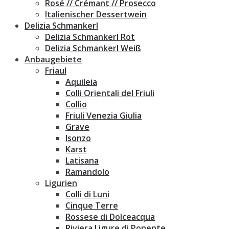
Rosé // Crémant // Prosecco
Italienischer Dessertwein
Delizia Schmankerl
Delizia Schmankerl Rot
Delizia Schmankerl Weiß
Anbaugebiete
Friaul
Aquileia
Colli Orientali del Friuli
Collio
Friuli Venezia Giulia
Grave
Isonzo
Karst
Latisana
Ramandolo
Ligurien
Colli di Luni
Cinque Terre
Rossese di Dolceacqua
Riviera Ligure di Ponente