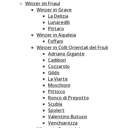
Winzer im Friaul
Winzer in Grave
La Delizia
Lunaredlli
Pittaro
Winzer in Aquileia
Foffani
Winzer in Colli Orientali del Friuli
Adriano Gigante
Cadibon
Cozzarolo
Gildo
La Viarte
Moschioni
Pitticco
Ronco di Prepotto
Scubla
Spolert
Valentino Butussi
Venchiarezza