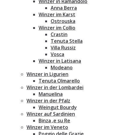
Winzer in Ramandolo
Anna Berra
Winzer im Karst
Ostrouska
Winzer im Collio
Crastin
Tenuta Stella
Villa Russiz
Vosca
Winzer in Latisana
Modeano
Winzer in Ligurien
Tenuta Olmarello
Winzer in der Lombardei
Manuelina
Winzer in der Pfalz
Weingut Bourdy
Winzer auf Sardinien
Binza ‚e su Re
Winzer im Veneto
Poggio delle Grazie