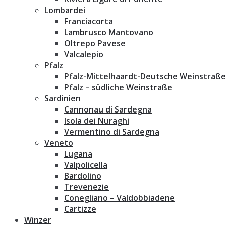
Lombardei
Franciacorta
Lambrusco Mantovano
Oltrepo Pavese
Valcalepio
Pfalz
Pfalz-Mittelhaardt-Deutsche Weinstraß
Pfalz – südliche Weinstraße
Sardinien
Cannonau di Sardegna
Isola dei Nuraghi
Vermentino di Sardegna
Veneto
Lugana
Valpolicella
Bardolino
Trevenezie
Conegliano – Valdobbiadene
Cartizze
Winzer